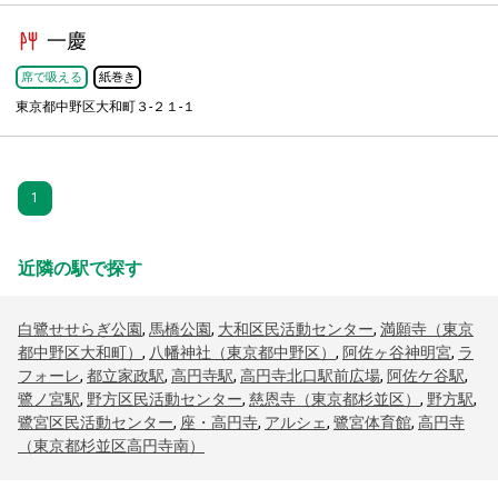
一慶
席で吸える
紙巻き
東京都中野区大和町３-２１-１
1
近隣の駅で探す
白鷺せせらぎ公園
,
馬橋公園
,
大和区民活動センター
,
満願寺（東京
都中野区大和町）
,
八幡神社（東京都中野区）
,
阿佐ヶ谷神明宮
,
ラ
フォーレ
,
都立家政駅
,
高円寺駅
,
高円寺北口駅前広場
,
阿佐ケ谷駅
,
鷺ノ宮駅
,
野方区民活動センター
,
慈恩寺（東京都杉並区）
,
野方駅
,
鷺宮区民活動センター
,
座・高円寺
,
アルシェ
,
鷺宮体育館
,
高円寺
（東京都杉並区高円寺南）