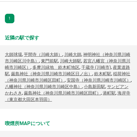
1
近隣の駅で探す
大師球場
,
平間寺（川崎大師）
,
川崎大師
,
神明神社（神奈川県川崎
市川崎区川中島）
,
東門前駅
,
川崎大師駅
,
若宮八幡宮（神奈川県川
崎市川崎区）
,
多摩川緑地 鈴木町地区
,
千蔵寺 (川崎市)
,
産業道路
駅
,
厳島神社（神奈川県川崎市川崎区日ノ出）
,
鈴木町駅
,
稲荷神社
（神奈川県川崎市川崎区田町）
,
安国寺（神奈川県川崎市川崎区）
,
八幡神社（神奈川県川崎市川崎区中島）
,
小島新田駅
,
サンピアン
かわさき
,
厳島神社（神奈川県川崎市川崎区田町）
,
港町駅
,
海岸寺
（東京都大田区本羽田）
喫煙所MAPについて