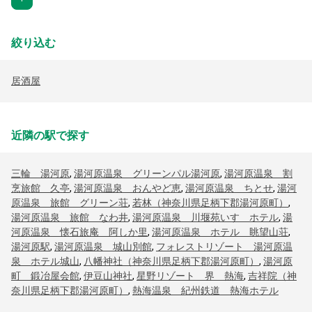
絞り込む
居酒屋
近隣の駅で探す
三輪 湯河原
,
湯河原温泉 グリーンパル湯河原
,
湯河原温泉 割
烹旅館 久亭
,
湯河原温泉 おんやど恵
,
湯河原温泉 ちとせ
,
湯河
原温泉 旅館 グリーン荘
,
若林（神奈川県足柄下郡湯河原町）
,
湯河原温泉 旅館 なわ井
,
湯河原温泉 川堰苑いすゞホテル
,
湯
河原温泉 懐石旅庵 阿しか里
,
湯河原温泉 ホテル 眺望山荘
,
湯河原駅
,
湯河原温泉 城山別館
,
フォレストリゾート 湯河原温
泉 ホテル城山
,
八幡神社（神奈川県足柄下郡湯河原町）
,
湯河原
町 鍛冶屋会館
,
伊豆山神社
,
星野リゾート 界 熱海
,
吉祥院（神
奈川県足柄下郡湯河原町）
,
熱海温泉 紀州鉄道 熱海ホテル