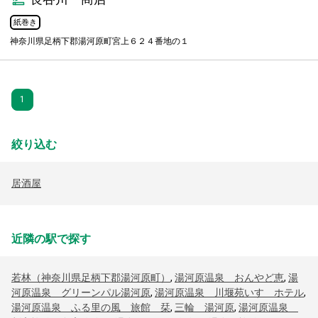
紙巻き
神奈川県足柄下郡湯河原町宮上６２４番地の１
1
絞り込む
居酒屋
近隣の駅で探す
若林（神奈川県足柄下郡湯河原町）
,
湯河原温泉 おんやど恵
,
湯
河原温泉 グリーンパル湯河原
,
湯河原温泉 川堰苑いすゞホテル
,
湯河原温泉 ふる里の風 旅館 栞
,
三輪 湯河原
,
湯河原温泉