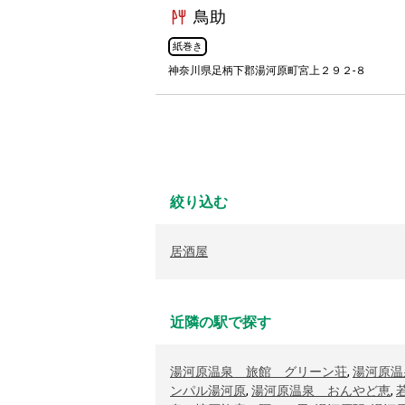
鳥助
紙巻き
神奈川県足柄下郡湯河原町宮上２９２-８
絞り込む
居酒屋
近隣の駅で探す
湯河原温泉 旅館 グリーン荘
,
湯河原温
ンパル湯河原
,
湯河原温泉 おんやど恵
,