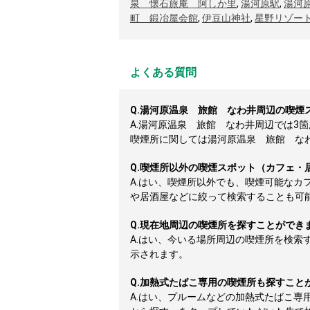
泉 懐石旅庵 阿しか里
,
湯河原駅
,
湯河
町 鍛冶屋会館
,
伊豆山神社
,
星野リゾー
よくある質問
Q.
湯河原温泉 旅館 なわ井周辺の喫煙
A.
湯河原温泉 旅館 なわ井周辺では3
喫煙所に関しては湯河原温泉 旅館 なわ井
Q.
喫煙所以外の喫煙スポット（カフェ・
A.
はい、喫煙所以外でも、喫煙可能なカ
や居酒屋などに絞って検索することも可
Q.
現在地周辺の喫煙所を探すことができ
A.
はい、今いる場所周辺の喫煙所を検索
示されます。
Q.
加熱式たばこ専用の喫煙所も探すこと
A.
はい、プルームなどの加熱式たばこ専