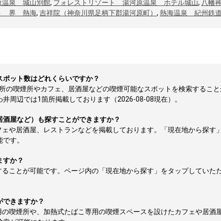
原温泉 城山別館
,
フォレストリゾート 湯河原温泉 ホテル城山
,
八幡
ト 界 熱海
,
吉祥院（神奈川県足柄下郡湯河原町）
,
熱海温泉 紀州鉄
スポット数はどれくらいですか？
箇所の喫煙所やカフェ、居酒屋などの喫煙可能なスポットを検索すること
周辺では1箇所掲載しております（2026-08-08現在）。
居酒屋など）も探すことができますか？
フェや居酒屋、レストランなどを掲載しております。「現在地から探す
能です。
ますか？
することが可能です。ページ内の「現在地から探す」をタップしていた
ができますか？
用の喫煙所や、加熱式たばこ専用の喫煙スペースを設けたカフェや居酒