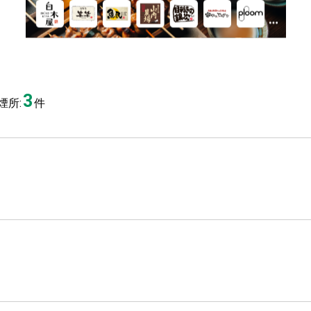
3
煙所:
件