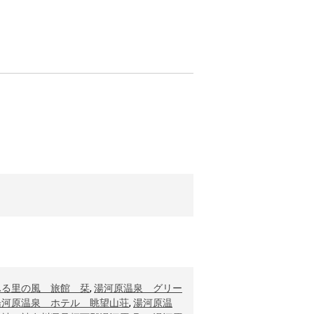
ふる里の風 旅館 栞
,
湯河原温泉 グリー
湯河原温泉 ホテル 眺望山荘
,
湯河原温