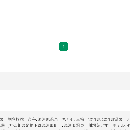
1
泉 割烹旅館 久亭
,
湯河原温泉 ちとせ
,
三輪 湯河原
,
湯河原温泉 
若林（神奈川県足柄下郡湯河原町）
,
湯河原温泉 川堰苑いすゞホテル
,