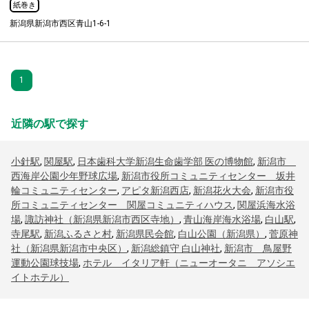
紙巻き
新潟県新潟市西区青山1-6-1
1
近隣の駅で探す
小針駅
,
関屋駅
,
日本歯科大学新潟生命歯学部 医の博物館
,
新潟市
西海岸公園少年野球広場
,
新潟市役所コミュニティセンター 坂井
輪コミュニティセンター
,
アピタ新潟西店
,
新潟花火大会
,
新潟市役
所コミュニティセンター 関屋コミュニティハウス
,
関屋浜海水浴
場
,
諏訪神社（新潟県新潟市西区寺地）
,
青山海岸海水浴場
,
白山駅
,
寺尾駅
,
新潟ふるさと村
,
新潟県民会館
,
白山公園（新潟県）
,
菅原神
社（新潟県新潟市中央区）
,
新潟総鎮守 白山神社
,
新潟市 鳥屋野
運動公園球技場
,
ホテル イタリア軒（ニューオータニ アソシエ
イトホテル）