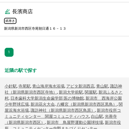
長濱商店
紙巻き
新潟県新潟市西区寺尾朝日通１６－１３
1
近隣の駅で探す
小針駅
,
寺尾駅
,
青山海岸海水浴場
,
アピタ新潟西店
,
青山駅
,
諏訪神
社（新潟県新潟市西区寺地）
,
新潟大学前駅
,
関屋駅
,
新潟ふるさと
村
,
日本歯科大学新潟生命歯学部 医の博物館
,
新潟市 西海岸公園
少年野球広場
,
新潟花火大会
,
八幡宮（新潟県新潟市西区黒鳥）
,
関
屋浜海水浴場
,
諏訪神社（新潟県新潟市西区鳥原）
,
新潟市役所コ
ミュニティセンター 関屋コミュニティハウス
,
白山駅
,
光善寺
（新潟県新潟市西区）
,
新潟市 鳥屋野運動公園球技場
,
新潟市役
所 コミュニティセンター内野まちづくりセンター