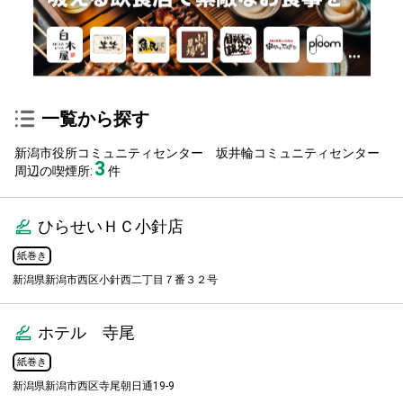
一覧から探す
新潟市役所コミュニティセンター 坂井輪コミュニティセンター
3
周辺の喫煙所:
件
ひらせいＨＣ小針店
紙巻き
新潟県新潟市西区小針西二丁目７番３２号
ホテル 寺尾
紙巻き
新潟県新潟市西区寺尾朝日通19-9