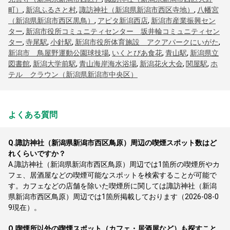
町）
,
新潟ふるさと村
,
諏訪神社（新潟県新潟市西区寺地）
,
八幡宮
（新潟県新潟市西区黒鳥）
,
アピタ新潟西店
,
新潟市産業振興セン
ター
,
新潟市役所コミュニティセンター 坂井輪コミュニティセン
ター
,
寺尾駅
,
小針駅
,
新潟市役所体育施設 アクアパークにいがた
,
新潟市 鳥屋野運動公園球技場
,
いくとぴあ食花
,
青山駅
,
新潟県立
図書館
,
新潟大学前駅
,
青山海岸海水浴場
,
新潟花火大会
,
関屋駅
,
ホ
テル クラウン（新潟県新潟市中央区）
よくある質問
Q.
諏訪神社（新潟県新潟市西区鳥原）周辺の喫煙スポット数はど
れくらいですか？
A.
諏訪神社（新潟県新潟市西区鳥原）周辺では1箇所の喫煙所やカ
フェ、居酒屋などの喫煙可能なスポットを検索することが可能で
す。カフェなどの店舗を除いた喫煙所に関しては諏訪神社（新潟
県新潟市西区鳥原）周辺では1箇所掲載しております（2026-08-0
9現在）。
Q.
喫煙所以外の喫煙スポット（カフェ・居酒屋など）も探すこと