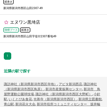
紙巻き
新潟県新潟市西区山田2307-49
エヌワン黒埼店
喫煙ブース
紙巻き
新潟県新潟市西区山田字堤付2307番地49
1
近隣の駅で探す
諏訪神社（新潟県新潟市西区寺地）
,
アピタ新潟西店
,
諏訪神社
（新潟県新潟市西区鳥原）
,
新潟市産業振興センター
,
新潟市 鳥
屋野運動公園球技場
,
諏訪神社（新潟県新潟市西区大野町）
,
小針
駅
,
いくとぴあ食花
,
光善寺（新潟県新潟市西区）
,
新潟県立図書館
,
青山駅
,
新潟花火大会
,
新潟市役所コミュニティセンター 坂井輪