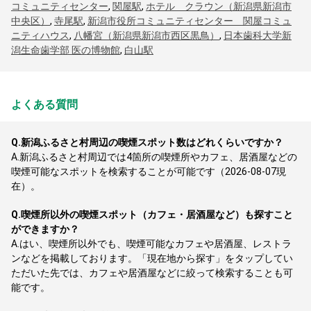
コミュニティセンター
,
関屋駅
,
ホテル クラウン（新潟県新潟市
中央区）
,
寺尾駅
,
新潟市役所コミュニティセンター 関屋コミュ
ニティハウス
,
八幡宮（新潟県新潟市西区黒鳥）
,
日本歯科大学新
潟生命歯学部 医の博物館
,
白山駅
よくある質問
Q.
新潟ふるさと村周辺の喫煙スポット数はどれくらいですか？
A.
新潟ふるさと村周辺では4箇所の喫煙所やカフェ、居酒屋などの
喫煙可能なスポットを検索することが可能です（2026-08-07現
在）。
Q.
喫煙所以外の喫煙スポット（カフェ・居酒屋など）も探すこと
ができますか？
A.
はい、喫煙所以外でも、喫煙可能なカフェや居酒屋、レストラ
ンなどを掲載しております。「現在地から探す」をタップしてい
ただいた先では、カフェや居酒屋などに絞って検索することも可
能です。