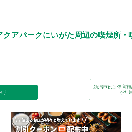
アクアパークにいがた周辺の喫煙所・
新潟市役所体育施
探す
がた