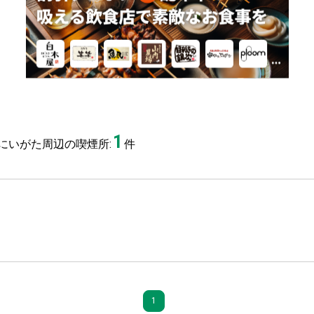
1
にいがた周辺の喫煙所:
件
1