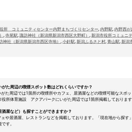
役所 コミュニティセンター内野まちづくりセンター
,
内野駅
,
内野西が
）
,
寺尾駅
,
諏訪神社（新潟県新潟市西区大野町）
,
新潟市役所コミュニ
訪神社（新潟県新潟市西区寺地）
,
小針駅
,
新潟ふるさと村
,
青山駅
,
新潟
いがた周辺の喫煙スポット数はどれくらいですか？
いがた周辺では1箇所の喫煙所やカフェ、居酒屋などの喫煙可能なスポッ
所体育施設 アクアパークにいがた周辺では1箇所掲載しております（20
居酒屋など）も探すことができますか？
フェや居酒屋、レストランなどを掲載しております。「現在地から探す
能です。