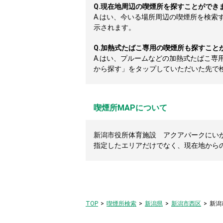
Q.
現在地周辺の喫煙所を探すことができ
A.
はい、今いる場所周辺の喫煙所を検索
示されます。
Q.
加熱式たばこ専用の喫煙所も探すこと
A.
はい、プルームなどの加熱式たばこ専
から探す」をタップしていただいた先で
喫煙所MAPについて
新潟市役所体育施設 アクアパークにいが
指定したエリアだけでなく、現在地から
TOP
喫煙所検索
新潟県
新潟市西区
新潟