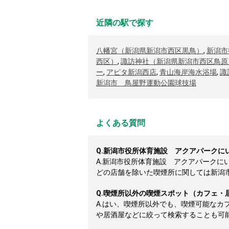
近隣の駅で探す
八幡宮（新潟県新潟市西区黒鳥）
,
新潟市
西区）
,
諏訪神社（新潟県新潟市西区鳥原
ー
,
アピタ新潟西店
,
青山海岸海水浴場
,
諏
新潟市 鳥屋野運動公園球技場
よくある質問
Q.
新潟市役所体育施設 アクアパークに
A.
新潟市役所体育施設 アクアパークに
どの店舗を除いた喫煙所に関しては新潟市役
Q.
喫煙所以外の喫煙スポット（カフェ・
A.
はい、喫煙所以外でも、喫煙可能なカ
や居酒屋などに絞って検索することも可