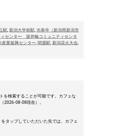
丘駅
,
新潟大学前駅
,
光善寺（新潟県新潟市
ティセンター 坂井輪コミュニティセンタ
市産業振興センター
,
関屋駅
,
新潟花火大会
,
トを検索することが可能です。カフェな
26-08-08現在）。
」をタップしていただいた先では、カフェ