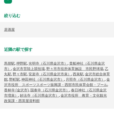
絞り込む
居酒屋
近隣の駅で探す
馬替駅
,
押野駅
,
光明寺（石川県金沢市）
,
貴船神社（石川県金沢
市）
,
金沢市営陸上競技場
,
野々市市役所体育施設 市民野球場
,
乙
丸駅
,
野々市駅
,
安楽寺（石川県金沢市泉）
,
西泉駅
,
金沢市総合体育
館
,
野町駅
,
神田神社（石川県金沢市）
,
月照寺（石川県金沢市）
,
金
沢市役所 スポーツスポーツ振興課・西部市民体育会館・プール
,
香林寺 (金沢市)
,
国泰寺（石川県金沢市）
,
春日神社（石川県金沢
市増泉）
,
妙法寺（石川県金沢市）
,
金沢市役所 教育・文化観光
政策課・西茶屋資料館