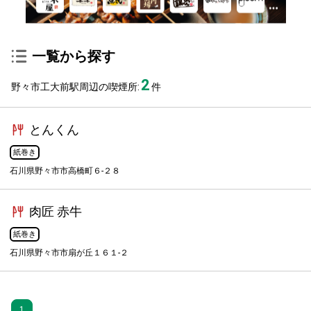
一覧から探す
2
野々市工大前駅周辺の喫煙所:
件
とんくん
紙巻き
石川県野々市市高橋町６-２８
肉匠 赤牛
紙巻き
石川県野々市市扇が丘１６１-２
1