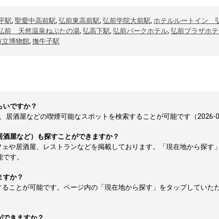
平駅
,
聖愛中高前駅
,
弘前東高前駅
,
弘前学院大前駅
,
ホテルルートイン 
弘前 天然温泉ねぷたの湯
,
弘高下駅
,
弘前パークホテル
,
弘前プラザホテ
市立博物館
,
撫牛子駅
らいですか？
居酒屋などの喫煙可能なスポットを検索することが可能です（2026-08
居酒屋など）も探すことができますか？
フェや居酒屋、レストランなどを掲載しております。「現在地から探す
能です。
ますか？
することが可能です。ページ内の「現在地から探す」をタップしていた
ができますか？