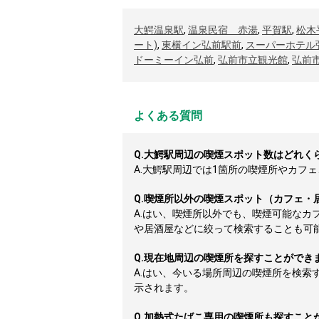
大鰐温泉駅
,
温泉民宿 赤湯
,
平賀駅
,
松木
ート)
,
東横イン弘前駅前
,
スーパーホテル
ドーミーイン弘前
,
弘前市立観光館
,
弘前
よくある質問
Q.
大鰐駅周辺の喫煙スポット数はどれく
A.
大鰐駅周辺では1箇所の喫煙所やカフェ、
Q.
喫煙所以外の喫煙スポット（カフェ・
A.
はい、喫煙所以外でも、喫煙可能なカ
や居酒屋などに絞って検索することも可
Q.
現在地周辺の喫煙所を探すことができ
A.
はい、今いる場所周辺の喫煙所を検索
示されます。
Q.
加熱式たばこ専用の喫煙所も探すこと