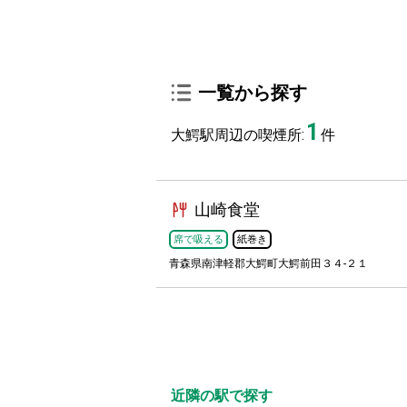
一覧から探す
1
大鰐駅周辺の喫煙所:
件
山崎食堂
席で吸える
紙巻き
青森県南津軽郡大鰐町大鰐前田３４-２１
近隣の駅で探す