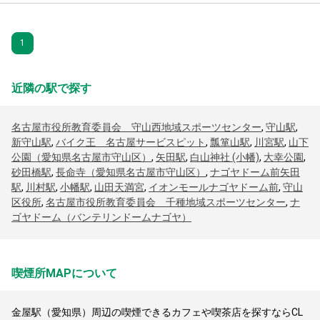
1
近隣の駅で探す
名古屋市役所教育委員会 守山西地域スポーツセンター
,
守山駅
,
新守山駅
,
バイク王 名古屋サービスピット
,
瓢箪山駅
,
川宮駅
,
山下
公園（愛知県名古屋市守山区）
,
矢田駅
,
白山神社 (小幡)
,
大幸公園
,
砂田橋駅
,
長命寺（愛知県名古屋市守山区）
,
ナゴヤドーム前矢田
駅
,
川村駅
,
小幡駅
,
山田天満宮
,
イオンモールナゴヤドーム前
,
守山
区役所
,
名古屋市役所教育委員会 千種地域スポーツセンター
,
ナ
ゴヤドーム（バンテリンドームナゴヤ）
喫煙所MAPについて
金屋駅（愛知県）周辺の喫煙できるカフェや喫茶店を探すならCL