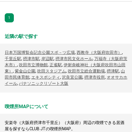
1
近隣の駅で探す
日本万国博覧会記念公園スポ－ツ広場
,
西教寺（大阪府吹田市）
,
千里丘駅
,
摂津市駅
,
岸辺駅
,
摂津市民文化ホール
,
万福寺（大阪府茨
木市）
,
吹田市立博物館
,
正雀駅
,
伊射奈岐神社（大阪府吹田市山田
東）
,
紫金山公園
,
吹田スタジアム
,
吹田市立総合運動場
,
摂津駅
,
山
田市民体育館
,
エキスポシティ
,
沢良宜公園
,
摂津市役所
,
オオサカホ
イール
,
パナソニックリゾート大阪
喫煙所MAPについて
安楽寺（大阪府摂津市千里丘）（大阪府）周辺の喫煙できる居酒
屋を探すならCLUB JTの喫煙所MAP。