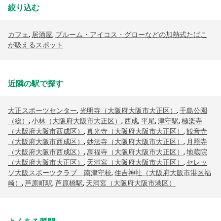
絞り込む
カフェ
,
居酒屋
,
プルーム・アイコス・グローなどの加熱式たばこ
が吸えるスポット
近隣の駅で探す
大正スポーツセンター
,
光明寺（大阪府大阪市大正区）
,
千島公園
（総）
,
小林（大阪府大阪市大正区）
,
西成
,
平尾
,
津守駅
,
極楽寺
（大阪府大阪市西成区）
,
真光寺（大阪府大阪市大正区）
,
観音寺
（大阪府大阪市西成区）
,
妙法寺（大阪府大阪市大正区）
,
月照寺
（大阪府大阪市西成区）
,
萬福寺（大阪府大阪市大正区）
,
地蔵院
（大阪府大阪市大正区）
,
天満宮（大阪府大阪市大正区）
,
セレッ
ソ大阪スポーツクラブ 南津守校
,
住吉神社（大阪府大阪市港区福
崎）
,
芦原町駅
,
芦原橋駅
,
天満宮（大阪府大阪市港区）