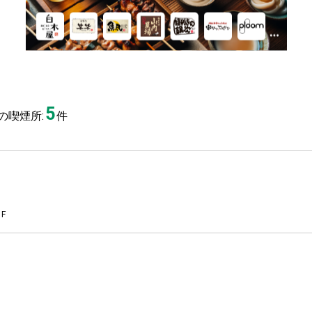
5
の喫煙所:
件
F