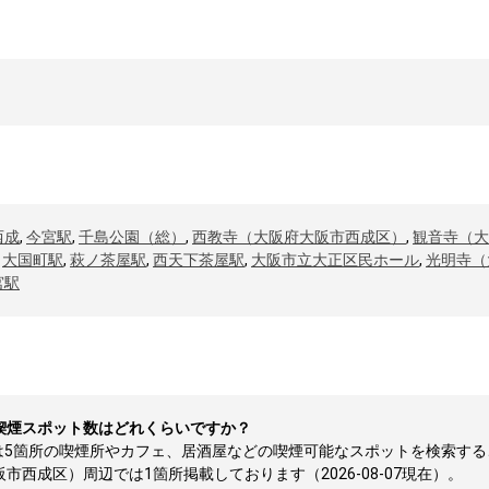
西成
,
今宮駅
,
千島公園（総）
,
西教寺（大阪府大阪市西成区）
,
観音寺（大
,
大国町駅
,
萩ノ茶屋駅
,
西天下茶屋駅
,
大阪市立大正区民ホール
,
光明寺（
宮駅
喫煙スポット数はどれくらいですか？
は5箇所の喫煙所やカフェ、居酒屋などの喫煙可能なスポットを検索する
西成区）周辺では1箇所掲載しております（2026-08-07現在）。