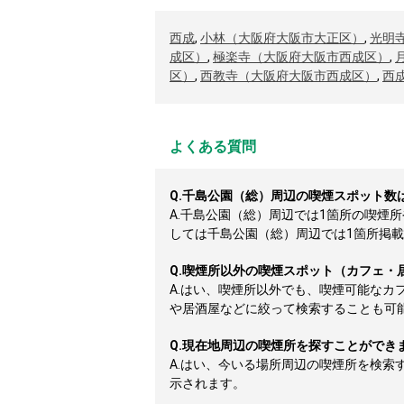
西成
,
小林（大阪府大阪市大正区）
,
光明
成区）
,
極楽寺（大阪府大阪市西成区）
,
区）
,
西教寺（大阪府大阪市西成区）
,
西
よくある質問
Q.
千島公園（総）周辺の喫煙スポット数
A.
千島公園（総）周辺では1箇所の喫煙
しては千島公園（総）周辺では1箇所掲載して
Q.
喫煙所以外の喫煙スポット（カフェ・
A.
はい、喫煙所以外でも、喫煙可能なカ
や居酒屋などに絞って検索することも可
Q.
現在地周辺の喫煙所を探すことができ
A.
はい、今いる場所周辺の喫煙所を検索
示されます。