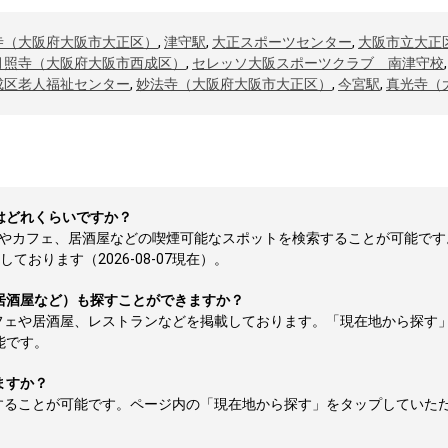
寺（大阪府大阪市大正区）
,
津守駅
,
大正スポーツセンター
,
大阪市立大正
月照寺（大阪府大阪市西成区）
,
セレッソ大阪スポーツクラブ 南津守校
成区老人福祉センター
,
妙法寺（大阪府大阪市大正区）
,
今宮駅
,
真光寺（
はどれくらいですか？
所やカフェ、居酒屋などの喫煙可能なスポットを検索することが可能です
おります（2026-08-07現在）。
居酒屋など）も探すことができますか？
フェや居酒屋、レストランなどを掲載しております。「現在地から探す
能です。
ますか？
することが可能です。ページ内の「現在地から探す」をタップしていた