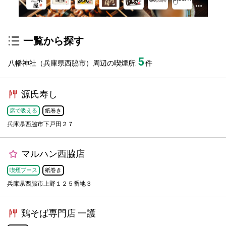
一覧から探す
5
八幡神社（兵庫県西脇市）周辺の喫煙所:
件
源氏寿し
席で吸える
紙巻き
兵庫県西脇市下戸田２７
マルハン西脇店
喫煙ブース
紙巻き
兵庫県西脇市上野１２５番地３
鶏そば専門店 一護