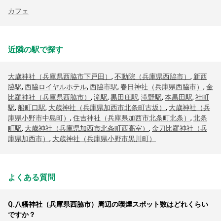
カフェ
近隣の駅で探す
大歳神社（兵庫県西脇市下戸田）
,
不動院（兵庫県西脇市）
,
新西
脇駅
,
西脇ロイヤルホテル
,
西脇市駅
,
春日神社（兵庫県西脇市）
,
金
比羅神社（兵庫県西脇市）
,
滝駅
,
黒田庄駅
,
滝野駅
,
本黒田駅
,
社町
駅
,
船町口駅
,
大歳神社（兵庫県加西市北条町古坂）
,
大歳神社（兵
庫県小野市中島町）
,
住吉神社（兵庫県加西市北条町北条）
,
北条
町駅
,
大歳神社（兵庫県加西市北条町西高室）
,
金刀比羅神社（兵
庫県加西市）
,
大歳神社（兵庫県小野市黒川町）
よくある質問
Q.
八幡神社（兵庫県西脇市）周辺の喫煙スポット数はどれくらい
ですか？