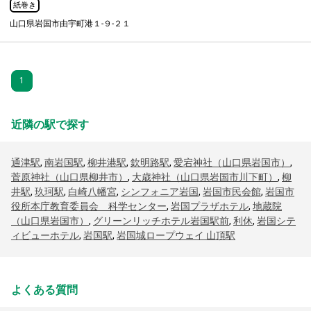
紙巻き
山口県岩国市由宇町港１-９-２１
1
近隣の駅で探す
通津駅
,
南岩国駅
,
柳井港駅
,
欽明路駅
,
愛宕神社（山口県岩国市）
,
菅原神社（山口県柳井市）
,
大歳神社（山口県岩国市川下町）
,
柳
井駅
,
玖珂駅
,
白崎八幡宮
,
シンフォニア岩国
,
岩国市民会館
,
岩国市
役所本庁教育委員会 科学センター
,
岩国プラザホテル
,
地蔵院
（山口県岩国市）
,
グリーンリッチホテル岩国駅前
,
利休
,
岩国シテ
ィビューホテル
,
岩国駅
,
岩国城ロープウェイ 山頂駅
よくある質問