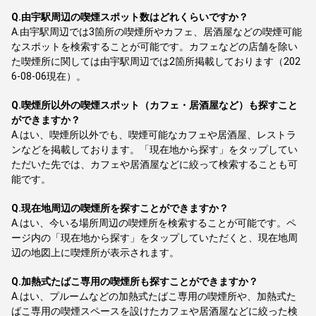
Q.
由宇駅周辺の喫煙スポット数はどれくらいですか？
A.
由宇駅周辺では3箇所の喫煙所やカフェ、居酒屋などの喫煙可能
なスポットを検索することが可能です。カフェなどの店舗を除い
た喫煙所に関しては由宇駅周辺では2箇所掲載しております（202
6-08-06現在）。
Q.
喫煙所以外の喫煙スポット（カフェ・居酒屋など）も探すこと
ができますか？
A.
はい、喫煙所以外でも、喫煙可能なカフェや居酒屋、レストラ
ンなどを掲載しております。「現在地から探す」をタップしてい
ただいた先では、カフェや居酒屋などに絞って検索することも可
能です。
Q.
現在地周辺の喫煙所を探すことができますか？
A.
はい、今いる場所周辺の喫煙所を検索することが可能です。ペ
ージ内の「現在地から探す」をタップしていただくと、現在地周
辺の地図上に喫煙所が表示されます。
Q.
加熱式たばこ専用の喫煙所も探すことができますか？
A.
はい、プルームなどの加熱式たばこ専用の喫煙所や、加熱式た
ばこ専用の喫煙スペースを設けたカフェや居酒屋などに絞った検