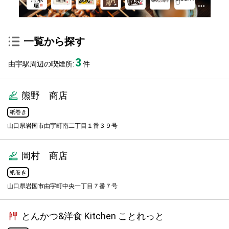
一覧から探す
3
由宇駅周辺の喫煙所:
件
熊野 商店
紙巻き
山口県岩国市由宇町南二丁目１番３９号
岡村 商店
紙巻き
山口県岩国市由宇町中央一丁目７番７号
とんかつ&洋食 Kitchen ことれっと