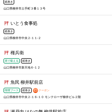
紙巻き
山口県柳井市土手町３番１３号
いとう食事処
紙巻き
山口県柳井市中央２-１１-２
権兵衛
席で吸える
紙巻き
山口県柳井市新天地６-１２
魚民 柳井駅前店
喫煙ブース
紙巻き
クーポン
山口県柳井市中央２-１６-１０ モンテローザ柳井ビル２階
瀬戸内 はなの舞 柳井駅前店