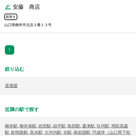
安藤 商店
紙巻き
山口県柳井市北浜３番１３号
1
絞り込む
居酒屋
近隣の駅で探す
柳井駅
,
柳井港駅
,
岩田駅
,
由宇駅
,
島田駅
,
通津駅
,
玖珂駅
,
周防高森
駅
,
欽明路駅
,
高水駅
,
大河内駅
,
光駅
,
南岩国駅
,
円成寺（山口県下松