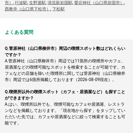
市）
,
行波駅
,
生野屋駅
,
清流新岩国駅
,
愛宕神社（山口県岩国市）
,
西教寺（山口県下松市）
,
下松駅
よくある質問
Q.
菅原神社（山口県柳井市）周辺の喫煙スポット数はどれくらい
ですか？
A.
菅原神社（山口県柳井市）周辺では11箇所の喫煙所やカフェ、
居酒屋などの喫煙可能なスポットを検索することが可能です。カ
フェなどの店舗を除いた喫煙所に関しては菅原神社（山口県柳井
市）周辺では6箇所掲載しております（2026-08-09現在）。
Q.
喫煙所以外の喫煙スポット（カフェ・居酒屋など）も探すこと
ができますか？
A.
はい、喫煙所以外でも、喫煙可能なカフェや居酒屋、レストラ
ンなどを掲載しております。「現在地から探す」をタップしてい
ただいた先では、カフェや居酒屋などに絞って検索することも可
能です。