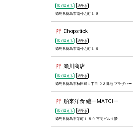
席で吸える
紙巻き
徳島県徳島市南仲之町１-８
Chopstick
席で吸える
紙巻き
徳島県徳島市南仲之町１-９
瀬川商店
席で吸える
紙巻き
徳島県徳島市秋田町１丁目 ２３番地 プラザハートI
舶来洋食 纏ーMATOIー
席で吸える
紙巻き
徳島県徳島市栄町１-５０ 言問ビル１階