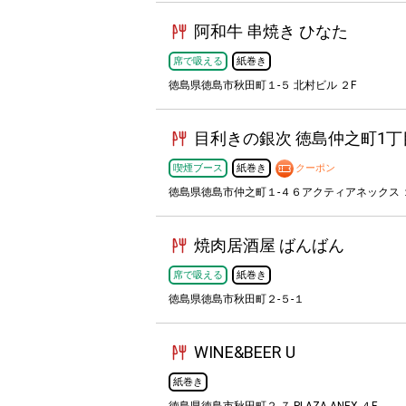
阿和牛 串焼き ひなた
席で吸える
紙巻き
徳島県徳島市秋田町１-５ 北村ビル ２F
目利きの銀次 徳島仲之町1丁
喫煙ブース
紙巻き
クーポン
徳島県徳島市仲之町１-４６アクティアネックス 
焼肉居酒屋 ばんばん
席で吸える
紙巻き
徳島県徳島市秋田町２-５-１
WINE&BEER U
紙巻き