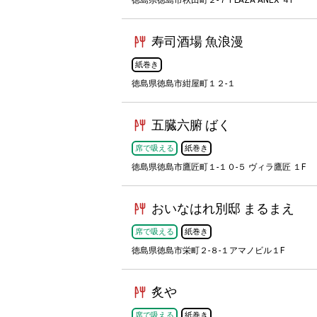
徳島県徳島市秋田町２-７ PLAZA ANEX ４F
寿司酒場 魚浪漫
紙巻き
徳島県徳島市紺屋町１２-１
五臓六腑 ばく
席で吸える
紙巻き
徳島県徳島市鷹匠町１-１０-５ ヴィラ鷹匠 １F
おいなはれ別邸 まるまえ
席で吸える
紙巻き
徳島県徳島市栄町２-８-１アマノビル１F
炙や
席で吸える
紙巻き