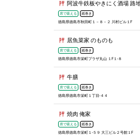
阿波牛鉄板やきにく酒場 路
席で吸える
紙巻き
徳島県徳島市秋田町１－８－２ 川村ビル１F
居魚菜家 のものも
席で吸える
紙巻き
徳島県徳島市栄町プラザ丸山 １F１-８
牛膳
席で吸える
紙巻き
徳島県徳島市栄町１丁目-４４
焼肉 俺家
席で吸える
紙巻き
徳島県徳島市栄町１-５９ 大三ビル２号館１F