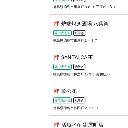
徳島県徳島市紺屋町３８-１ 三原ビルB-１
炉端焼き酒場 八兵衛
席で吸える
紙巻き
徳島県徳島市紺屋町１－３７
SANTAI CAFE
席で吸える
紙巻き
徳島県徳島市仲之町１-２８ 英和ビル
菜の花
席で吸える
紙巻き
徳島県徳島市富田町２-２０-１
活魚水産 紺屋町店