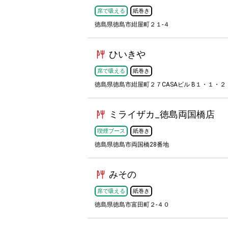
席で吸える
紙巻き
徳島県徳島市紺屋町２１-４
ひいきや
席で吸える
紙巻き
徳島県徳島市紺屋町２７CASAビル B１・１・２
ミライザカ_徳島両国橋店
喫煙ブース
紙巻き
徳島県徳島市両国橋28番地
みその
席で吸える
紙巻き
徳島県徳島市富田町２-４０