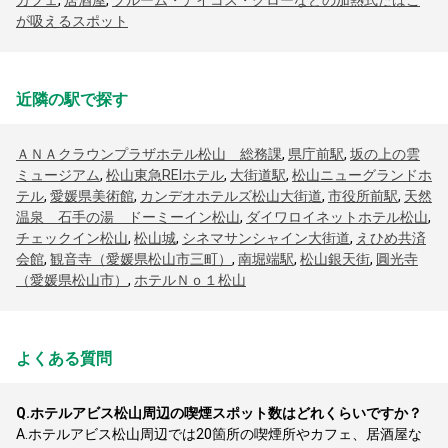
カフェ
,
居酒屋
,
プルーム・アイコス・グローなどの加熱式たばこ
が吸えるスポット
近隣の駅で探す
ＡＮＡクラウンプラザホテル松山 総務課
,
県庁前駅
,
坂の上の雲
ミュージアム
,
松山東急REIホテル
,
大街道駅
,
松山ニューグランドホ
テル
,
愛媛県美術館
,
カンデオホテルズ松山大街道
,
市役所前駅
,
天然
温泉 石手の湯 ドーミーイン松山
,
ダイワロイネットホテル松山
,
チェックイン松山
,
松山城
,
シネマサンシャイン大街道
,
えひめ共済
会館
,
観音寺（愛媛県松山市三町）
,
南堀端駅
,
松山銀天街
,
圓光寺
（愛媛県松山市）
,
ホテルＮｏ１松山
よくある質問
Q.
ホテルアビス松山周辺の喫煙スポット数はどれくらいですか？
A.
ホテルアビス松山周辺では20箇所の喫煙所やカフェ、居酒屋な