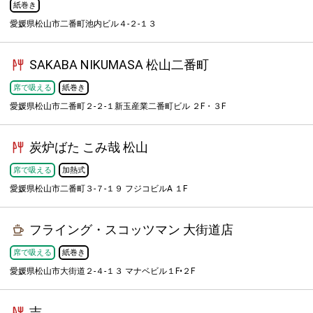
紙巻き
愛媛県松山市二番町池内ビル４-２-１３
SAKABA NIKUMASA 松山二番町
席で吸える
紙巻き
愛媛県松山市二番町２-２-１新玉産業二番町ビル ２F・３F
炭炉ばた こみ哉 松山
席で吸える
加熱式
愛媛県松山市二番町３-７-１９ フジコビルA １F
フライング・スコッツマン 大街道店
席で吸える
紙巻き
愛媛県松山市大街道２-４-１３ マナベビル１F•２F
吉