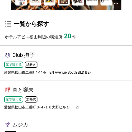
一覧から探す
20
ホテルアビス松山周辺の喫煙所:
件
Club 撫子
席で吸える
紙巻き
愛媛県松山市二番町1-11-6 TEN Avenue South BLD B2F
真と響未
席で吸える
加熱式
愛媛県松山市二番町３-４-１６大野ビル１F・２F
ムジカ