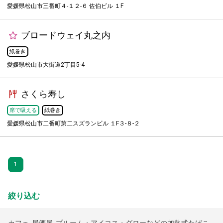
愛媛県松山市三番町４-１２-６ 佐伯ビル １F
ブロードウェイ丸之内
紙巻き
愛媛県松山市大街道2丁目5-4
さくら寿し
席で吸える
紙巻き
愛媛県松山市二番町第二スズランビル １F３-８-２
1
絞り込む