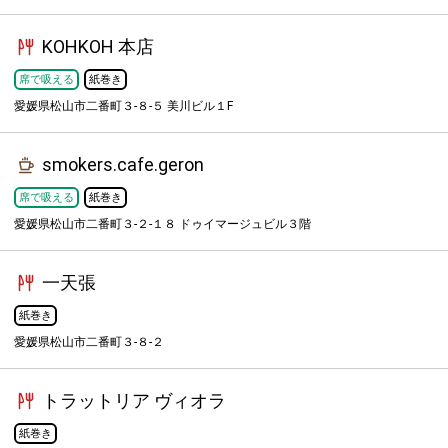
KOHKOH 本店
席で吸える
紙巻き
愛媛県松山市二番町３-８-５ 美川ビル１F
smokers.cafe.geron
席で吸える
紙巻き
愛媛県松山市二番町３-２-１８ ドゥイマージュビル３階
一天張
紙巻き
愛媛県松山市二番町３-８-２
トラットリア ヴィオラ
紙巻き