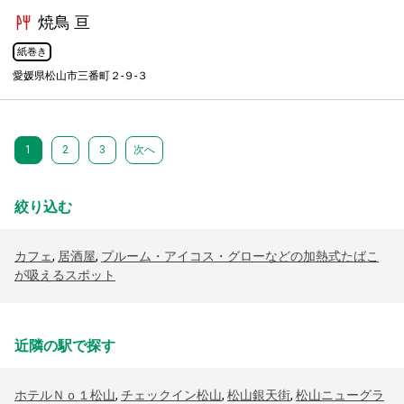
焼鳥 亘
紙巻き
愛媛県松山市三番町２-９-３
1
2
3
次へ
絞り込む
カフェ
,
居酒屋
,
プルーム・アイコス・グローなどの加熱式たばこ
が吸えるスポット
近隣の駅で探す
ホテルＮｏ１松山
,
チェックイン松山
,
松山銀天街
,
松山ニューグラ