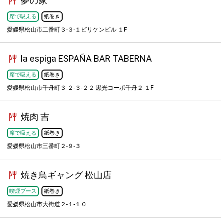
夢の家
席で吸える
紙巻き
愛媛県松山市二番町３-３-１ビリケンビル １F
la espiga ESPAÑA BAR TABERNA
席で吸える
紙巻き
愛媛県松山市千舟町３ ２-３-２２ 黒光コーポ千舟２ １F
焼肉 吉
席で吸える
紙巻き
愛媛県松山市三番町２-９-３
焼き鳥ギャング 松山店
喫煙ブース
紙巻き
愛媛県松山市大街道２-１-１０