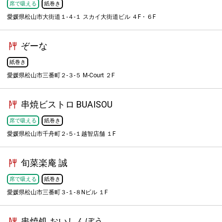
席で吸える
紙巻き
愛媛県松山市大街道１-４-１ スカイ大街道ビル ４F・６F
ぞーな
紙巻き
愛媛県松山市三番町２-３-５ M-Court ２F
串焼ビストロ BUAISOU
席で吸える
紙巻き
愛媛県松山市千舟町２-５-１越智店舗 １F
旬菜楽庵 誠
席で吸える
紙巻き
愛媛県松山市三番町３-１-８Nビル １F
串焼処 おいしんぼう