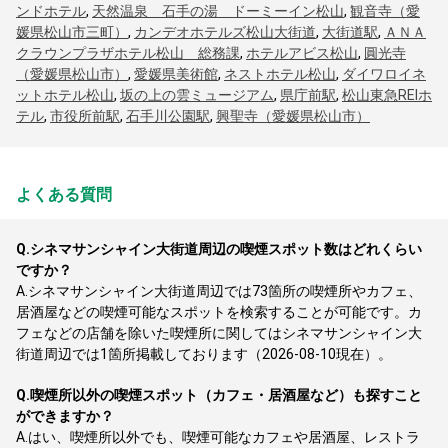
ンドホテル
,
天然温泉 石手の湯 ドーミーイン松山
,
観音寺（愛
媛県松山市三町）
,
カンデオホテルズ松山大街道
,
大街道駅
,
ＡＮＡ
クラウンプラザホテル松山 総務課
,
ホテルアビス松山
,
圓光寺
（愛媛県松山市）
,
愛媛県美術館
,
ネストホテル松山
,
ダイワロイネ
ットホテル松山
,
坂の上の雲ミュージアム
,
県庁前駅
,
松山東急REIホ
テル
,
市役所前駅
,
石手川公園駅
,
興聖寺（愛媛県松山市）
よくある質問
Q.
シネマサンシャイン大街道周辺の喫煙スポット数はどれくらい
ですか？
A.
シネマサンシャイン大街道周辺では73箇所の喫煙所やカフェ、
居酒屋などの喫煙可能なスポットを検索することが可能です。カ
フェなどの店舗を除いた喫煙所に関してはシネマサンシャイン大
街道周辺では1箇所掲載しております（2026-08-10現在）。
Q.
喫煙所以外の喫煙スポット（カフェ・居酒屋など）も探すこと
ができますか？
A.
はい、喫煙所以外でも、喫煙可能なカフェや居酒屋、レストラ