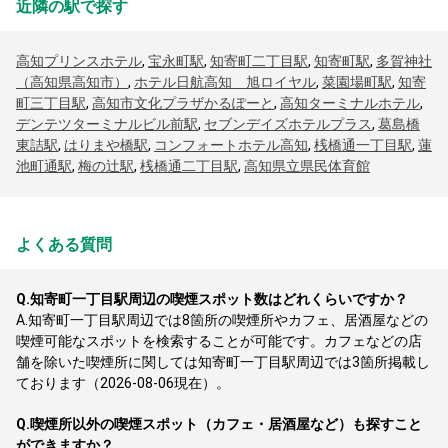
近隣の駅で探す
高知プリンスホテル
,
宝永町駅
,
知寄町二丁目駅
,
知寄町駅
,
多賀神社
（高知県高知市）
,
ホテル日航高知 旭ロイヤル
,
菜園場町駅
,
知寄
町三丁目駅
,
高知市文化プラザかるぽーと
,
高知ターミナルホテル
,
デンテツターミナルビル前駅
,
セブンデイズホテルプラス
,
葛島橋
東詰駅
,
はりまや橋駅
,
コンフォートホテル高知
,
桟橋通一丁目駅
,
蓮
池町通駅
,
梅の辻駅
,
桟橋通二丁目駅
,
高知県立県民体育館
よくある質問
Q.
知寄町一丁目駅周辺の喫煙スポット数はどれくらいですか？
A.
知寄町一丁目駅周辺では8箇所の喫煙所やカフェ、居酒屋などの
喫煙可能なスポットを検索することが可能です。カフェなどの店
舗を除いた喫煙所に関しては知寄町一丁目駅周辺では3箇所掲載し
ております（2026-08-06現在）。
Q.
喫煙所以外の喫煙スポット（カフェ・居酒屋など）も探すこと
ができますか？