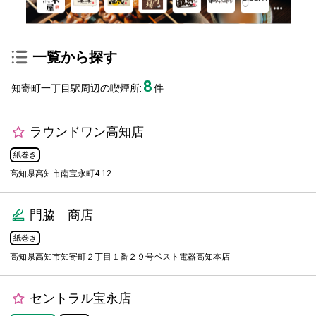
一覧から探す
8
知寄町一丁目駅周辺の喫煙所:
件
ラウンドワン高知店
紙巻き
高知県高知市南宝永町4-12
門脇 商店
紙巻き
高知県高知市知寄町２丁目１番２９号ベスト電器高知本店
セントラル宝永店