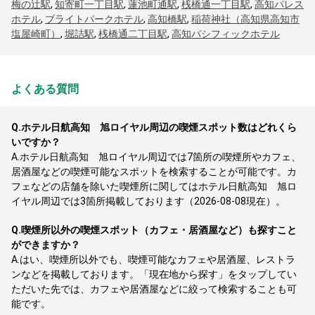
梅の辻駅
,
知寄町一丁目駅
,
蓮池町通駅
,
桟橋通一丁目駅
,
高知パレス
ホテル
,
ブライトパークホテル
,
高知橋駅
,
稲荷神社（高知県高知市
塩屋崎町）
,
堀詰駅
,
桟橋通二丁目駅
,
高知パシフィックホテル
よくある質問
Q.
ホテル日航高知 旭ロイヤル周辺の喫煙スポット数はどれくら
いですか？
A.
ホテル日航高知 旭ロイヤル周辺では7箇所の喫煙所やカフェ、
居酒屋などの喫煙可能なスポットを検索することが可能です。カ
フェなどの店舗を除いた喫煙所に関してはホテル日航高知 旭ロ
イヤル周辺では3箇所掲載しております（2026-08-08現在）。
Q.
喫煙所以外の喫煙スポット（カフェ・居酒屋など）も探すこと
ができますか？
A.
はい、喫煙所以外でも、喫煙可能なカフェや居酒屋、レストラ
ンなどを掲載しております。「現在地から探す」をタップしてい
ただいた先では、カフェや居酒屋などに絞って検索することも可
能です。