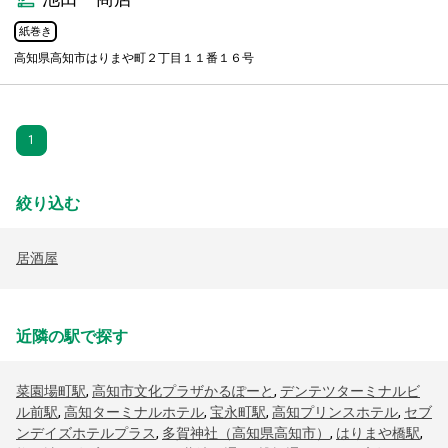
紙巻き
高知県高知市はりまや町２丁目１１番１６号
1
絞り込む
居酒屋
近隣の駅で探す
菜園場町駅
,
高知市文化プラザかるぽーと
,
デンテツターミナルビ
ル前駅
,
高知ターミナルホテル
,
宝永町駅
,
高知プリンスホテル
,
セブ
ンデイズホテルプラス
,
多賀神社（高知県高知市）
,
はりまや橋駅
,