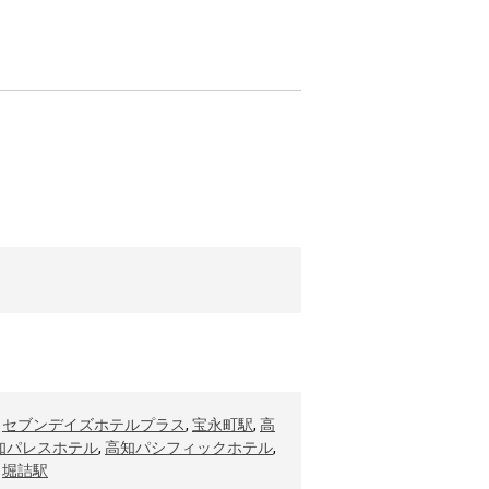
,
セブンデイズホテルプラス
,
宝永町駅
,
高
知パレスホテル
,
高知パシフィックホテル
,
,
堀詰駅