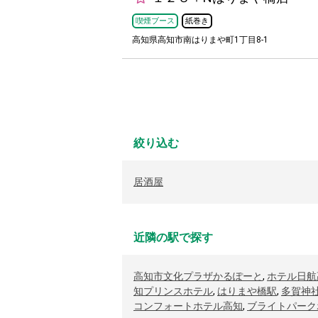
喫煙ブース
紙巻き
高知県高知市南はりまや町1丁目8-1
絞り込む
居酒屋
近隣の駅で探す
高知市文化プラザかるぽーと
,
ホテル日航
知プリンスホテル
,
はりまや橋駅
,
多賀神
コンフォートホテル高知
,
ブライトパーク