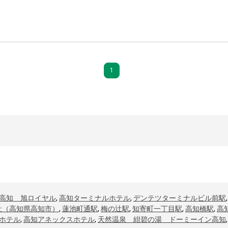
1
高知 旭ロイヤル
,
高知ターミナルホテル
,
デンテツターミナルビル前駅
社（高知県高知市）
,
蓮池町通駅
,
梅の辻駅
,
知寄町一丁目駅
,
高知橋駅
,
高
ホテル
,
高知アネックスホテル
,
天然温泉 紺碧の湯 ドーミーイン高知