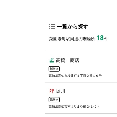
一覧から探す
18
菜園場町駅周辺の喫煙所:
件
高鴨 商店
紙巻き
高知県高知市桜井町１丁目２番１９号
堀川
紙巻き
高知県高知市南はりまや町２-１-２４