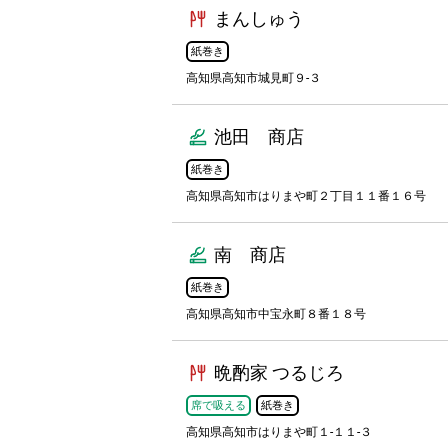
まんしゅう
紙巻き
高知県高知市城見町９-３
池田 商店
紙巻き
高知県高知市はりまや町２丁目１１番１６号
南 商店
紙巻き
高知県高知市中宝永町８番１８号
晩酌家 つるじろ
席で吸える
紙巻き
高知県高知市はりまや町１-１１-３