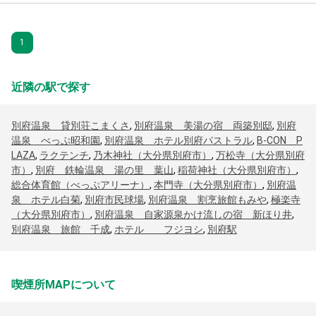
1
近隣の駅で探す
別府温泉 貸別荘こまくさ
,
別府温泉 美湯の宿 両築別邸
,
別府
温泉 べっぷ昭和園
,
別府温泉 ホテル別府パストラル
,
B-CON P
LAZA
,
ラクテンチ
,
乃木神社（大分県別府市）
,
万松寺（大分県別府
市）
,
別府 鉄輪温泉 湯の里 葉山
,
稲荷神社（大分県別府市）
,
総合体育館（べっぷアリーナ）
,
本門寺（大分県別府市）
,
別府温
泉 ホテル白菊
,
別府市民球場
,
別府温泉 割烹旅館もみや
,
極楽寺
（大分県別府市）
,
別府温泉 自家源泉かけ流しの宿 新ほり井
,
別府温泉 旅館 千成
,
ホテル フジヨシ
,
別府駅
喫煙所MAPについて