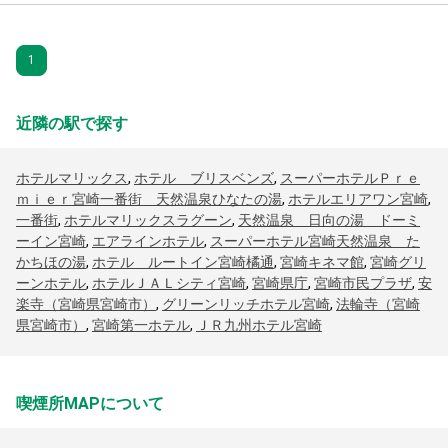
1
近隣の駅で探す
ホテルマリックス
,
ホテル ブリスベンズ
,
スーパーホテルＰｒｅ
ｍｉｅｒ宮崎一番街 天然温泉ひなたの湯
,
ホテルエリアワン宮崎
,
一番街
,
ホテルマリックスラグーン
,
天然温泉 日向の湯 ドーミ
ーイン宮崎
,
エアラインホテル
,
スーパーホテル宮崎天然温泉 た
かちほの湯
,
ホテル ルートイン宮崎橘通
,
宮崎キネマ館
,
宮崎グリ
ーンホテル
,
ホテルＪＡＬシティ宮崎
,
宮崎県庁
,
宮崎市民プラザ
,
安
楽寺（宮崎県宮崎市）
,
グリーンリッチホテル宮崎
,
法輪寺（宮崎
県宮崎市）
,
宮崎第一ホテル
,
ＪＲ九州ホテル宮崎
喫煙所MAPについて