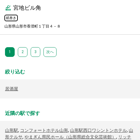
宮地ビル角
紙巻き
山形県山形市香澄町１丁目４－８
1
2
3
次へ
絞り込む
居酒屋
近隣の駅で探す
山形駅
,
コンフォートホテル山形
,
山形駅西口ワシントンホテル
,
山
形テルサ
,
やまぎん県民ホール（山形県総合文化芸術館）
,
リッチ