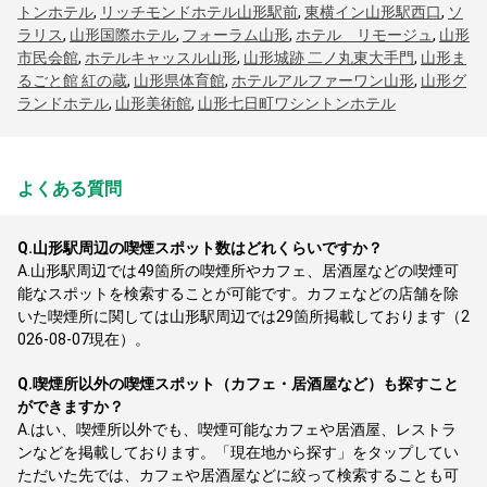
トンホテル
,
リッチモンドホテル山形駅前
,
東横イン山形駅西口
,
ソ
ラリス
,
山形国際ホテル
,
フォーラム山形
,
ホテル リモージュ
,
山形
市民会館
,
ホテルキャッスル山形
,
山形城跡 二ノ丸東大手門
,
山形ま
るごと館 紅の蔵
,
山形県体育館
,
ホテルアルファーワン山形
,
山形グ
ランドホテル
,
山形美術館
,
山形七日町ワシントンホテル
よくある質問
Q.
山形駅周辺の喫煙スポット数はどれくらいですか？
A.
山形駅周辺では49箇所の喫煙所やカフェ、居酒屋などの喫煙可
能なスポットを検索することが可能です。カフェなどの店舗を除
いた喫煙所に関しては山形駅周辺では29箇所掲載しております（2
026-08-07現在）。
Q.
喫煙所以外の喫煙スポット（カフェ・居酒屋など）も探すこと
ができますか？
A.
はい、喫煙所以外でも、喫煙可能なカフェや居酒屋、レストラ
ンなどを掲載しております。「現在地から探す」をタップしてい
ただいた先では、カフェや居酒屋などに絞って検索することも可