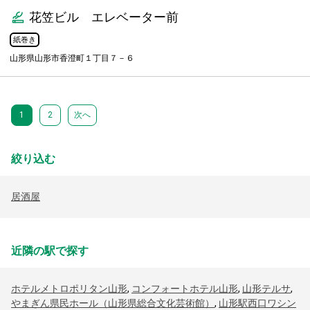
花笠ビル エレベーター前
紙巻き
山形県山形市香澄町１丁目７－６
1
2
次へ
絞り込む
居酒屋
近隣の駅で探す
ホテルメトロポリタン山形
,
コンフォートホテル山形
,
山形テルサ
,
やまぎん県民ホール（山形県総合文化芸術館）
,
山形駅西口ワシン