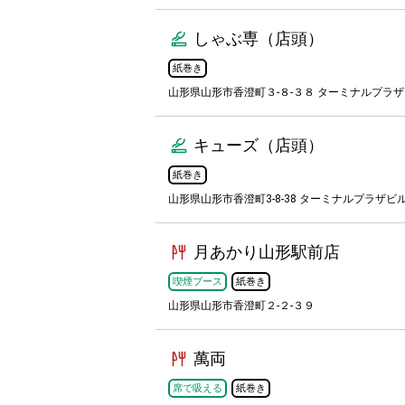
しゃぶ専（店頭）
紙巻き
山形県山形市香澄町３-８-３８ ターミナルプラ
キューズ（店頭）
紙巻き
山形県山形市香澄町3-8-38 ターミナルプラザビル 
月あかり山形駅前店
喫煙ブース
紙巻き
山形県山形市香澄町２-２-３９
萬両
席で吸える
紙巻き