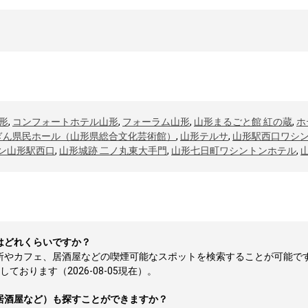
形
,
コンフォートホテル山形
,
フォーラム山形
,
山形まるごと館 紅の蔵
,
ホ
ぎん県民ホール（山形県総合文化芸術館）
,
山形テルサ
,
山形駅西口ワシ
ン山形駅西口
,
山形城跡 二ノ丸東大手門
,
山形七日町ワシントンホテル
,
はどれくらいですか？
煙所やカフェ、居酒屋などの喫煙可能なスポットを検索することが可能で
おります（2026-08-05現在）。
居酒屋など）も探すことができますか？