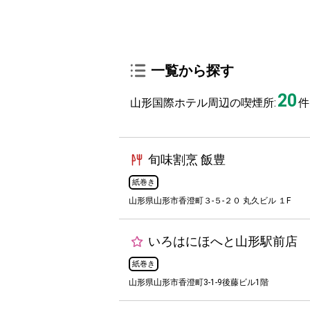
一覧から探す
20
山形国際ホテル周辺の喫煙所:
件
旬味割烹 飯豊
紙巻き
山形県山形市香澄町３-５-２０ 丸久ビル １F
いろはにほへと山形駅前店
紙巻き
山形県山形市香澄町3-1-9後藤ビル1階