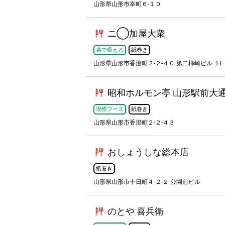
山形県山形市幸町６-１０
ニ◯加屋大衆
席で吸える
紙巻き
山形県山形市香澄町２-２-４０ 第二柿崎ビル １F
昭和ホルモン亭 山形駅前大
喫煙ブース
紙巻き
山形県山形市香澄町２-２-４３
おしょうしな総本店
紙巻き
山形県山形市十日町４-２-２ 公園前ビル
のとや 喜兵衛