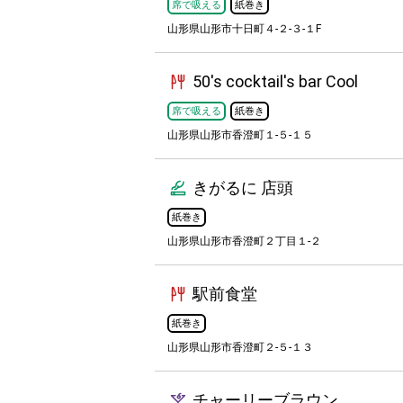
席で吸える
紙巻き
山形県山形市十日町４-２-３-１F
50's cocktail's bar Cool
席で吸える
紙巻き
山形県山形市香澄町１-５-１５
きがるに 店頭
紙巻き
山形県山形市香澄町２丁目１-２
駅前食堂
紙巻き
山形県山形市香澄町２-５-１３
チャーリーブラウン