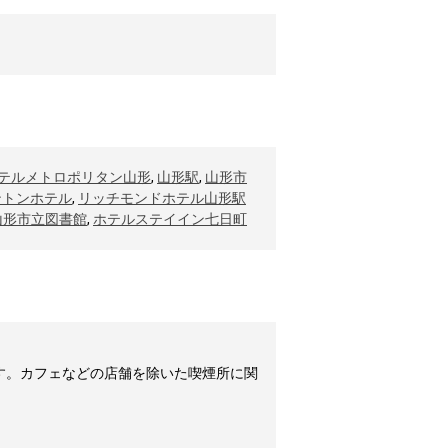
テルメトロポリタン山形
,
山形駅
,
山形市
ントンホテル
,
リッチモンドホテル山形駅
山形市立図書館
,
ホテルステイイン七日町
す。カフェなどの店舗を除いた喫煙所に関