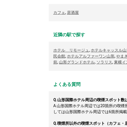
カフェ
,
居酒屋
近隣の駅で探す
ホテル リモージュ
,
ホテルキャッスル山
民会館
,
ホテルアルファーワン山形
,
やま
前
,
山形グランドホテル
,
ソラリス
,
東横イ
よくある質問
Q.
山形国際ホテル周辺の喫煙スポット数
A.
山形国際ホテル周辺では20箇所の喫
しては山形国際ホテル周辺では6箇所掲載して
Q.
喫煙所以外の喫煙スポット（カフェ・