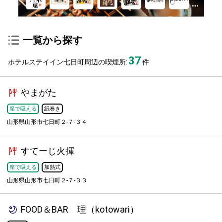
一覧から探す
37
ホテルステイイン七日町周辺の喫煙所:
件
やまがた
席で吸える
紙巻き
山形県山形市七日町２-７-３４
すてーじ火揮
席で吸える
加熱式
山形県山形市七日町２-７-３３
FOOD＆BAR 理（kotowari）