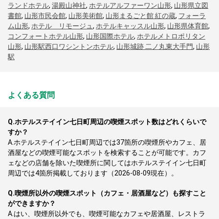
ランドホテル
,
湯殿山神社
,
ホテルアルファーワン山形
,
山形県立図
書館
,
山形市民会館
,
山形美術館
,
山形まるごと館 紅の蔵
,
フォーラ
ム山形
,
ホテル リモージュ
,
ホテルキャッスル山形
,
山形県体育館
,
コンフォートホテル山形
,
山形国際ホテル
,
ホテルメトロポリタン
山形
,
山形駅西口ワシントンホテル
,
山形城跡 二ノ丸東大手門
,
山形
駅
よくある質問
Q.
ホテルステイイン七日町周辺の喫煙スポット数はどれくらいで
すか？
A.
ホテルステイイン七日町周辺では37箇所の喫煙所やカフェ、居
酒屋などの喫煙可能なスポットを検索することが可能です。カフ
ェなどの店舗を除いた喫煙所に関してはホテルステイイン七日町
周辺では4箇所掲載しております（2026-08-09現在）。
Q.
喫煙所以外の喫煙スポット（カフェ・居酒屋など）も探すこと
ができますか？
A.
はい、喫煙所以外でも、喫煙可能なカフェや居酒屋、レストラ