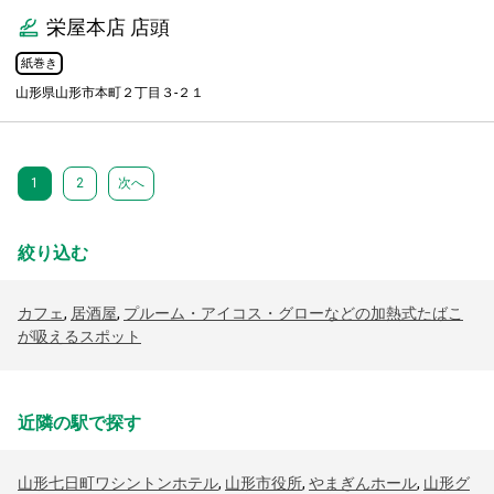
栄屋本店 店頭
紙巻き
山形県山形市本町２丁目３-２１
1
2
次へ
絞り込む
カフェ
,
居酒屋
,
プルーム・アイコス・グローなどの加熱式たばこ
が吸えるスポット
近隣の駅で探す
山形七日町ワシントンホテル
,
山形市役所
,
やまぎんホール
,
山形グ