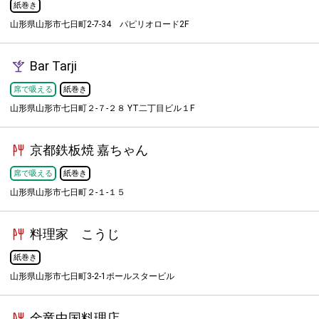
紙巻き
山形県山形市七日町2-7-34 パピリオロード2F
Bar Tarji
席で吸える
紙巻き
山形県山形市七日町２-７-２８ YT二丁目ビル１F
京都鉄板焼 嘉ちゃん
席で吸える
紙巻き
山形県山形市七日町２-１-１５
料理家 こうじ
紙巻き
山形県山形市七日町3-2-1ポールスタービル
金竜中国料理店