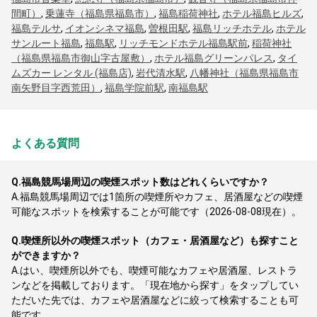
間町）
,
乗蓮寺（福島県福島市）
,
福島稲荷神社
,
ホテル福島ヒルズ
,
福島テルサ
,
イオンシネマ福島
,
曽根田駅
,
福島リッチホテル
,
ホテル
サンルート福島
,
福島駅
,
リッチモンドホテル福島駅前
,
稲荷神社
（福島県福島市御山字古屋敷）
,
ホテル福島グリーンパレス
,
タイ
ムズカー レンタル (福島店)
,
岩代清水駅
,
八幡神社（福島県福島市
南矢野目字西荒田）
,
福島学院前駅
,
南福島駅
よくある質問
Q.
福島競馬場周辺の喫煙スポット数はどれくらいですか？
A.
福島競馬場周辺では1箇所の喫煙所やカフェ、居酒屋などの喫煙
可能なスポットを検索することが可能です（2026-08-08現在）。
Q.
喫煙所以外の喫煙スポット（カフェ・居酒屋など）も探すこと
ができますか？
A.
はい、喫煙所以外でも、喫煙可能なカフェや居酒屋、レストラ
ンなどを掲載しております。「現在地から探す」をタップしてい
ただいた先では、カフェや居酒屋などに絞って検索することも可
能です。