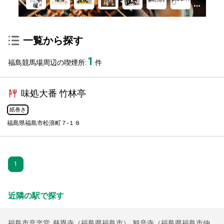
一覧から探す
1
福島競馬場周辺の喫煙所:
件
味処大番 竹林亭
紙巻き
福島県福島市松浪町７-１８
1
近隣の駅で探す
福島市音楽堂
,
慈恩寺（福島県福島市）
,
観音寺（福島県福島市仲