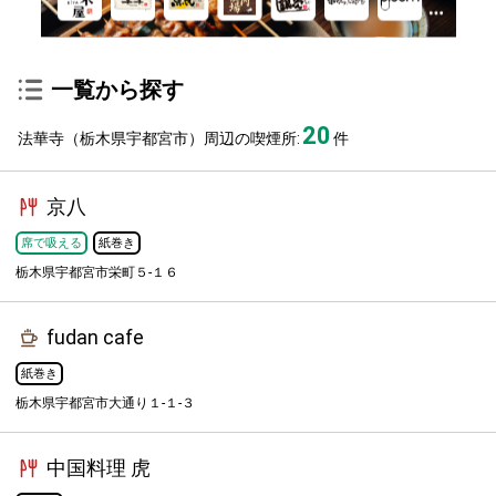
一覧から探す
20
法華寺（栃木県宇都宮市）周辺の喫煙所:
件
京八
席で吸える
紙巻き
栃木県宇都宮市栄町５-１６
fudan cafe
紙巻き
栃木県宇都宮市大通り１-１-３
中国料理 虎