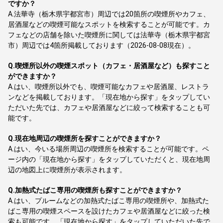
ですか？
A.
法華寺（栃木県宇都宮市）周辺では20箇所の喫煙所やカフェ、
居酒屋などの喫煙可能なスポットを検索することが可能です。カ
フェなどの店舗を除いた喫煙所に関しては法華寺（栃木県宇都宮
市）周辺では4箇所掲載しております（2026-08-08現在）。
Q.
喫煙所以外の喫煙スポット（カフェ・居酒屋など）も探すこと
ができますか？
A.
はい、喫煙所以外でも、喫煙可能なカフェや居酒屋、レストラ
ンなどを掲載しております。「現在地から探す」をタップしてい
ただいた先では、カフェや居酒屋などに絞って検索することも可
能です。
Q.
現在地周辺の喫煙所を探すことができますか？
A.
はい、今いる場所周辺の喫煙所を検索することが可能です。ペ
ージ内の「現在地から探す」をタップしていただくと、現在地周
辺の地図上に喫煙所が表示されます。
Q.
加熱式たばこ専用の喫煙所も探すことができますか？
A.
はい、プルームなどの加熱式たばこ専用の喫煙所や、加熱式た
ばこ専用の喫煙スペースを設けたカフェや居酒屋などに絞った検
索も可能です。「現在地から探す」をタップしていただいた先で