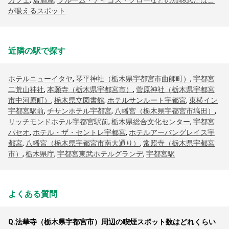
カフェ
,
居酒屋
,
プルーム・アイコス・グローなどの加熱式たばこ
が吸えるスポット
近隣の駅で探す
ホテルニューイタヤ
,
琴平神社（栃木県宇都宮市曲師町）
,
宇都宮
二荒山神社
,
本願寺（栃木県宇都宮市）
,
菅原神社（栃木県宇都宮
市中河原町）
,
栃木県立図書館
,
ホテルサンルート宇都宮
,
東横イン
宇都宮駅前
,
チサンホテル宇都宮
,
八幡宮（栃木県宇都宮市塙田）
,
リッチモンドホテル宇都宮駅前
,
栃木県総合文化センター
,
宇都宮
パセオ
,
ホテル・ザ・セントレ宇都宮
,
ホテルアーバングレイス宇
都宮
,
八幡宮（栃木県宇都宮市南大通り）
,
常照寺（栃木県宇都宮
市）
,
栃木県庁
,
宇都宮東武ホテルグランデ
,
宇都宮駅
よくある質問
Q.
法華寺（栃木県宇都宮市）周辺の喫煙スポット数はどれくらい