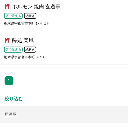
ホルモン 焼肉 玄遊亭
席で吸える
紙巻き
栃木県宇都宮市本町１-４ １F
酔処 楽風
席で吸える
紙巻き
栃木県宇都宮市本町８-１８
1
絞り込む
居酒屋