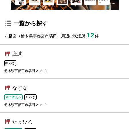
一覧から探す
12
八幡宮（栃木県宇都宮市塙田）周辺の喫煙所:
件
庄助
紙巻き
栃木県宇都宮市塙田２-２-３
なずな
席で吸える
紙巻き
栃木県宇都宮市塙田２-２-２
たけひろ