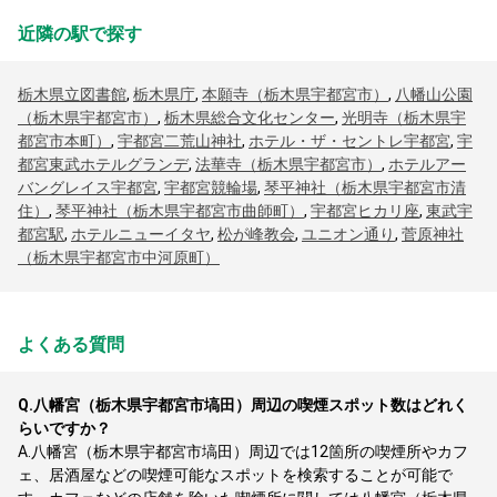
近隣の駅で探す
栃木県立図書館
,
栃木県庁
,
本願寺（栃木県宇都宮市）
,
八幡山公園
（栃木県宇都宮市）
,
栃木県総合文化センター
,
光明寺（栃木県宇
都宮市本町）
,
宇都宮二荒山神社
,
ホテル・ザ・セントレ宇都宮
,
宇
都宮東武ホテルグランデ
,
法華寺（栃木県宇都宮市）
,
ホテルアー
バングレイス宇都宮
,
宇都宮競輪場
,
琴平神社（栃木県宇都宮市清
住）
,
琴平神社（栃木県宇都宮市曲師町）
,
宇都宮ヒカリ座
,
東武宇
都宮駅
,
ホテルニューイタヤ
,
松が峰教会
,
ユニオン通り
,
菅原神社
（栃木県宇都宮市中河原町）
よくある質問
Q.
八幡宮（栃木県宇都宮市塙田）周辺の喫煙スポット数はどれく
らいですか？
A.
八幡宮（栃木県宇都宮市塙田）周辺では12箇所の喫煙所やカフ
ェ、居酒屋などの喫煙可能なスポットを検索することが可能で