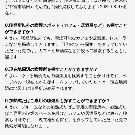
す。カフェなどの店舗を除いた喫煙所に関しては八幡宮（栃木県
宇都宮市塙田）周辺では4箇所掲載しております（2026-08-07現
在）。
Q.
喫煙所以外の喫煙スポット（カフェ・居酒屋など）も探すこと
ができますか？
A.
はい、喫煙所以外でも、喫煙可能なカフェや居酒屋、レストラ
ンなどを掲載しております。「現在地から探す」をタップしてい
ただいた先では、カフェや居酒屋などに絞って検索することも可
能です。
Q.
現在地周辺の喫煙所を探すことができますか？
A.
はい、今いる場所周辺の喫煙所を検索することが可能です。ペ
ージ内の「現在地から探す」をタップしていただくと、現在地周
辺の地図上に喫煙所が表示されます。
Q.
加熱式たばこ専用の喫煙所も探すことができますか？
A.
はい、プルームなどの加熱式たばこ専用の喫煙所や、加熱式た
ばこ専用の喫煙スペースを設けたカフェや居酒屋などに絞った検
索も可能です。「現在地から探す」をタップしていただいた先で
検索が可能になります。