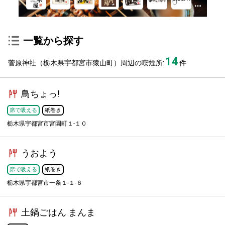
一覧から探す
14
菅原神社（栃木県宇都宮市猿山町）周辺の喫煙所:
件
鳥ちょっ!
席で吸える
紙巻き
栃木県宇都宮市宮園町１-１０
うおよう
席で吸える
紙巻き
栃木県宇都宮市一条１-１-６
土鍋ごはん まんま