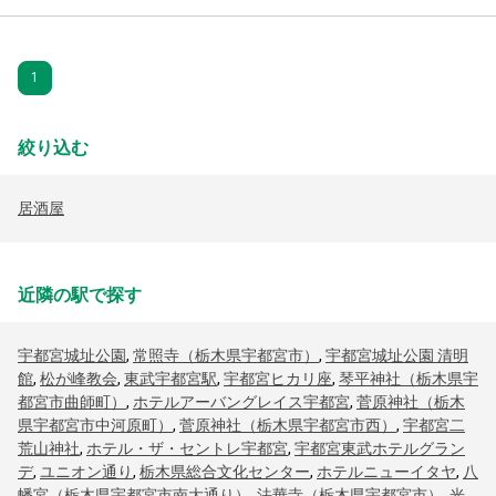
1
絞り込む
居酒屋
近隣の駅で探す
宇都宮城址公園
,
常照寺（栃木県宇都宮市）
,
宇都宮城址公園 清明
館
,
松が峰教会
,
東武宇都宮駅
,
宇都宮ヒカリ座
,
琴平神社（栃木県宇
都宮市曲師町）
,
ホテルアーバングレイス宇都宮
,
菅原神社（栃木
県宇都宮市中河原町）
,
菅原神社（栃木県宇都宮市西）
,
宇都宮二
荒山神社
,
ホテル・ザ・セントレ宇都宮
,
宇都宮東武ホテルグラン
デ
,
ユニオン通り
,
栃木県総合文化センター
,
ホテルニューイタヤ
,
八
幡宮（栃木県宇都宮市南大通り）
,
法華寺（栃木県宇都宮市）
,
光