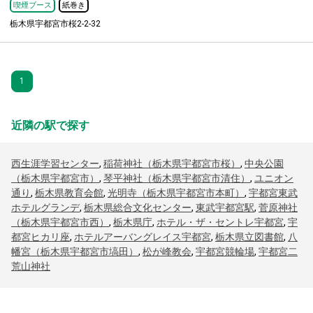
喫煙ブース
紙巻き
栃木県宇都宮市桜2-2-32
1
近隣の駅で探す
西生涯学習センター
,
稲荷神社（栃木県宇都宮市桜）
,
中央公園
（栃木県宇都宮市）
,
琴平神社（栃木県宇都宮市清住）
,
ユニオン
通り
,
栃木県教育会館
,
光明寺（栃木県宇都宮市本町）
,
宇都宮東武
ホテルグランデ
,
栃木県総合文化センター
,
東武宇都宮駅
,
菅原神社
（栃木県宇都宮市西）
,
栃木県庁
,
ホテル・ザ・セントレ宇都宮
,
宇
都宮ヒカリ座
,
ホテルアーバングレイス宇都宮
,
栃木県立図書館
,
八
幡宮（栃木県宇都宮市塙田）
,
松が峰教会
,
宇都宮競輪場
,
宇都宮二
荒山神社