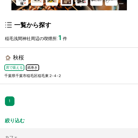
一覧から探す
1
稲毛浅間神社周辺の喫煙所:
件
秋桜
席で吸える
紙巻き
千葉県千葉市稲毛区稲毛東２-４-２
1
絞り込む
カフェ