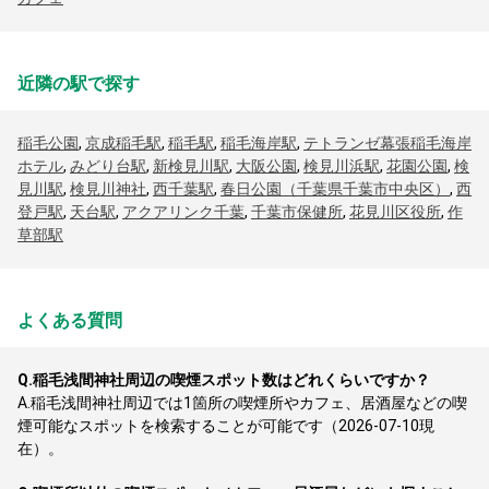
近隣の駅で探す
稲毛公園
,
京成稲毛駅
,
稲毛駅
,
稲毛海岸駅
,
テトランゼ幕張稲毛海岸
ホテル
,
みどり台駅
,
新検見川駅
,
大阪公園
,
検見川浜駅
,
花園公園
,
検
見川駅
,
検見川神社
,
西千葉駅
,
春日公園（千葉県千葉市中央区）
,
西
登戸駅
,
天台駅
,
アクアリンク千葉
,
千葉市保健所
,
花見川区役所
,
作
草部駅
よくある質問
Q.
稲毛浅間神社周辺の喫煙スポット数はどれくらいですか？
A.
稲毛浅間神社周辺では1箇所の喫煙所やカフェ、居酒屋などの喫
煙可能なスポットを検索することが可能です（2026-07-10現
在）。