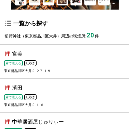
一覧から探す
20
稲荷神社（東京都品川区大井）周辺の喫煙所:
件
宮美
席で吸える
紙巻き
東京都品川区大井２-２７-１８
濱田
席で吸える
紙巻き
東京都品川区大井２-１-６
中華居酒屋じゅりぃー