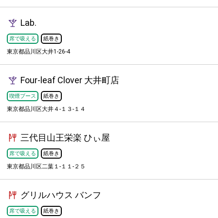
Lab.
席で吸える
紙巻き
東京都品川区大井1-26-4
Four-leaf Clover 大井町店
喫煙ブース
紙巻き
東京都品川区大井４-１３-１４
三代目山王栄楽 ひぃ屋
席で吸える
紙巻き
東京都品川区二葉１-１１-２５
グリルハウス バンフ
席で吸える
紙巻き