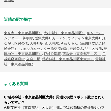
居酒屋
近隣の駅で探す
東光寺（東京都品川区）
,
大村病院（東京都品川区）
,
キャッツ・
シアター
,
下神明駅
,
阪急大井町ガーデン
,
ヴィアイン東京大井町
,
し
ながわ区民公園
,
大井町駅
,
西大井駅
,
きゅりあん（品川区立総合区
民会館）
,
ウェルカムセンター原交流施設
,
戸越公園
,
品川区役所
,
鹿
嶋神社（東京都品川区）
,
戸越公園駅
,
西教寺（東京都品川区）
,
戸
越銀座商店街
,
立会川駅
,
稲荷神社（東京都品川区東大井）
,
貴船神
社（東京都品川区）
よくある質問
Q.
稲荷神社（東京都品川区大井）周辺の喫煙スポット数はどれく
らいですか？
A.
稲荷神社（東京都品川区大井）周辺では20箇所の喫煙所やカフ