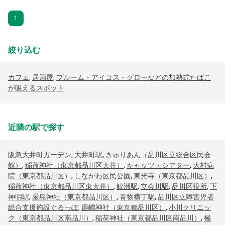
1
絞り込む
カフェ
,
居酒屋
,
プルーム・アイコス・グローなどの加熱式たばこ
が吸えるスポット
近隣の駅で探す
阪急大井町ガーデン
,
大井町駅
,
きゅりあん（品川区立総合区民会
館）
,
稲荷神社（東京都品川区大井）
,
キャッツ・シアター
,
大村病
院（東京都品川区）
,
しながわ区民公園
,
東光寺（東京都品川区）
,
稲荷神社（東京都品川区東大井）
,
鮫洲駅
,
立会川駅
,
品川区役所
,
下
神明駅
,
厳島神社（東京都品川区）
,
青物横丁駅
,
品川区立障害児者
総合支援施設ぐるっぽ
,
鹿嶋神社（東京都品川区）
,
小川クリニッ
ク（東京都品川区南品川）
,
稲荷神社（東京都品川区南品川）
,
極