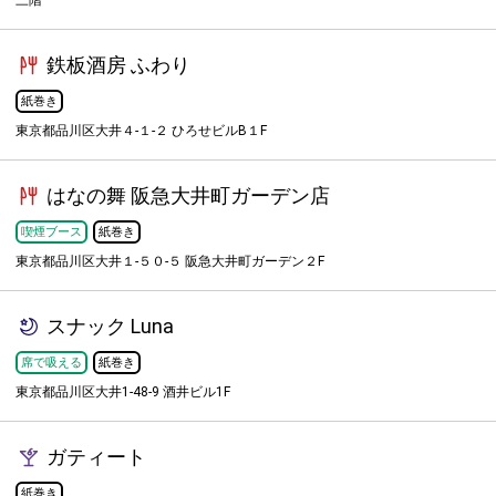
三階
鉄板酒房 ふわり
紙巻き
東京都品川区大井４-１-２ ひろせビルB１F
はなの舞 阪急大井町ガーデン店
喫煙ブース
紙巻き
東京都品川区大井１-５０-５ 阪急大井町ガーデン２F
スナック Luna
席で吸える
紙巻き
東京都品川区大井1-48-9 酒井ビル1F
ガティート
紙巻き