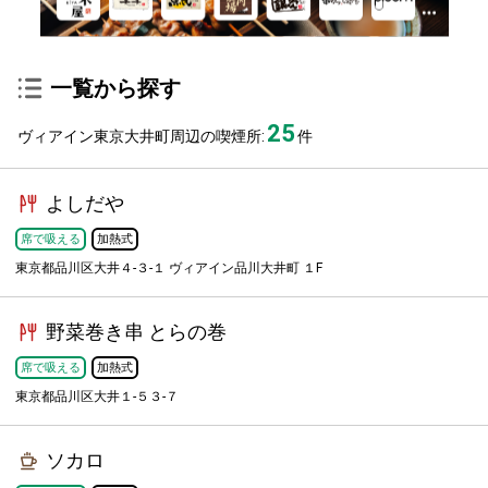
一覧から探す
25
ヴィアイン東京大井町周辺の喫煙所:
件
よしだや
席で吸える
加熱式
東京都品川区大井４-３-１ ヴィアイン品川大井町 １F
野菜巻き串 とらの巻
席で吸える
加熱式
東京都品川区大井１-５３-７
ソカロ