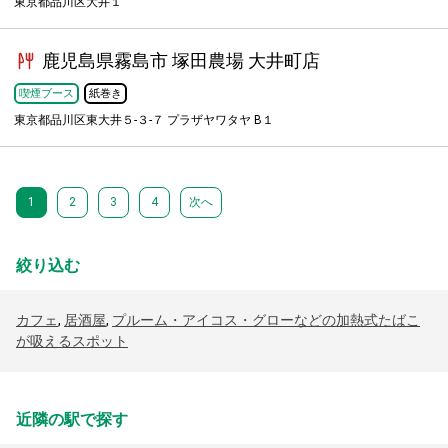
東京都品川区大井１
鹿児島県霧島市 塚田農場 大井町店
喫煙ブース
紙巻き
東京都品川区東大井５-３-７ プラザヤワタヤ B１
1
2
3
4
次へ
絞り込む
カフェ
,
居酒屋
,
プルーム・アイコス・グローなどの加熱式たばこ
が吸えるスポット
近隣の駅で探す