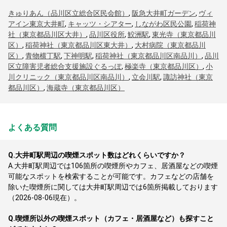
きゅりあん（品川区立総合区民会館）
,
阪急大井町ガーデン
,
ヴィ
アイン東京大井町
,
キャッツ・シアター
,
しながわ区民公園
,
稲荷神
社（東京都品川区大井）
,
品川区役所
,
鮫洲駅
,
東光寺（東京都品川
区）
,
稲荷神社（東京都品川区東大井）
,
大村病院（東京都品川
区）
,
青物横丁駅
,
下神明駅
,
稲荷神社（東京都品川区南品川）
,
品川
区立障害児者総合支援施設ぐるっぽ
,
極楽寺（東京都品川区）
,
小
川クリニック（東京都品川区南品川）
,
立会川駅
,
諏訪神社（東京
都品川区）
,
海蔵寺（東京都品川区）
よくある質問
Q.
大井町駅周辺の喫煙スポット数はどれくらいですか？
A.
大井町駅周辺では106箇所の喫煙所やカフェ、居酒屋などの喫煙
可能なスポットを検索することが可能です。カフェなどの店舗を
除いた喫煙所に関しては大井町駅周辺では6箇所掲載しております
（2026-08-06現在）。
Q.
喫煙所以外の喫煙スポット（カフェ・居酒屋など）も探すこと