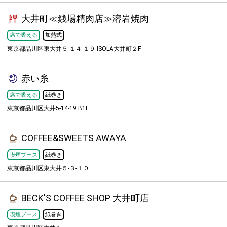
大井町≪銭場精肉店≫溶岩焼肉
席で吸える
加熱式
東京都品川区東大井５-１４-１９ ISOLA大井町２F
赤い糸
席で吸える
紙巻き
東京都品川区大井5-14-19 B1F
COFFEE&SWEETS AWAYA
喫煙ブース
紙巻き
東京都品川区東大井５-３-１０
BECK'S COFFEE SHOP 大井町店
喫煙ブース
紙巻き