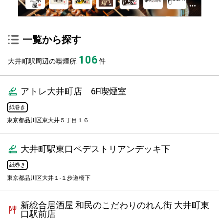
一覧から探す
106
大井町駅周辺の喫煙所:
件
アトレ大井町店 6F喫煙室
紙巻き
東京都品川区東大井５丁目１６
大井町駅東口ペデストリアンデッキ下
紙巻き
東京都品川区大井１-１歩道橋下
新総合居酒屋 和民のこだわりのれん街 大井町東
口駅前店