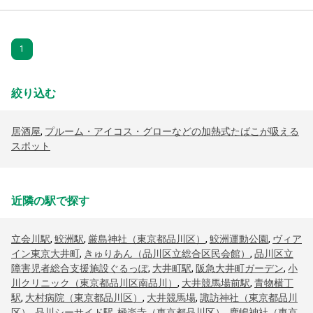
1
絞り込む
居酒屋
,
プルーム・アイコス・グローなどの加熱式たばこが吸える
スポット
近隣の駅で探す
立会川駅
,
鮫洲駅
,
厳島神社（東京都品川区）
,
鮫洲運動公園
,
ヴィア
イン東京大井町
,
きゅりあん（品川区立総合区民会館）
,
品川区立
障害児者総合支援施設ぐるっぽ
,
大井町駅
,
阪急大井町ガーデン
,
小
川クリニック（東京都品川区南品川）
,
大井競馬場前駅
,
青物横丁
駅
,
大村病院（東京都品川区）
,
大井競馬場
,
諏訪神社（東京都品川
区）
,
品川シーサイド駅
,
極楽寺（東京都品川区）
,
鹿嶋神社（東京