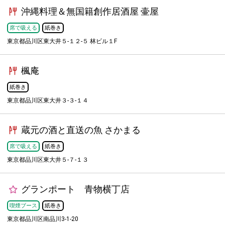
沖縄料理＆無国籍創作居酒屋 壷屋
席で吸える
紙巻き
東京都品川区東大井５-１２-５ 林ビル１F
楓庵
紙巻き
東京都品川区東大井３-３-１４
蔵元の酒と直送の魚 さかまる
席で吸える
紙巻き
東京都品川区東大井５-７-１３
グランポート 青物横丁店
喫煙ブース
紙巻き
東京都品川区南品川3-1-20