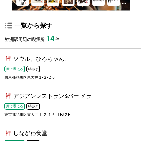
一覧から探す
14
鮫洲駅周辺の喫煙所:
件
ソウル、ひろちゃん。
席で吸える
紙巻き
東京都品川区東大井１-２-２０
アジアンレストラン&バー メラ
席で吸える
紙巻き
東京都品川区東大井１-２-１６ １F&２F
しながわ食堂