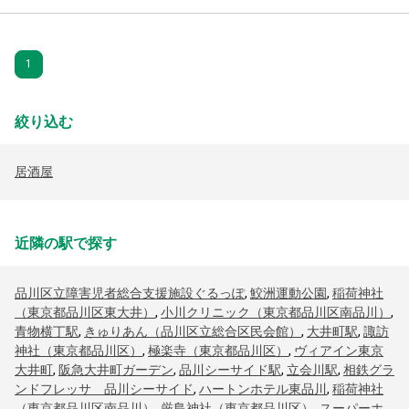
1
絞り込む
居酒屋
近隣の駅で探す
品川区立障害児者総合支援施設ぐるっぽ
,
鮫洲運動公園
,
稲荷神社
（東京都品川区東大井）
,
小川クリニック（東京都品川区南品川）
,
青物横丁駅
,
きゅりあん（品川区立総合区民会館）
,
大井町駅
,
諏訪
神社（東京都品川区）
,
極楽寺（東京都品川区）
,
ヴィアイン東京
大井町
,
阪急大井町ガーデン
,
品川シーサイド駅
,
立会川駅
,
相鉄グラ
ンドフレッサ 品川シーサイド
,
ハートンホテル東品川
,
稲荷神社
（東京都品川区南品川）
,
厳島神社（東京都品川区）
,
スーパーホ