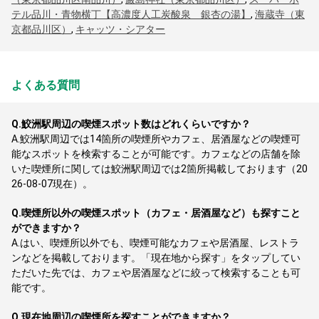
テル品川・青物横丁【高濃度人工炭酸泉 銀杏の湯】
,
海蔵寺（東
京都品川区）
,
キャッツ・シアター
よくある質問
Q.
鮫洲駅周辺の喫煙スポット数はどれくらいですか？
A.
鮫洲駅周辺では14箇所の喫煙所やカフェ、居酒屋などの喫煙可
能なスポットを検索することが可能です。カフェなどの店舗を除
いた喫煙所に関しては鮫洲駅周辺では2箇所掲載しております（20
26-08-07現在）。
Q.
喫煙所以外の喫煙スポット（カフェ・居酒屋など）も探すこと
ができますか？
A.
はい、喫煙所以外でも、喫煙可能なカフェや居酒屋、レストラ
ンなどを掲載しております。「現在地から探す」をタップしてい
ただいた先では、カフェや居酒屋などに絞って検索することも可
能です。
Q.
現在地周辺の喫煙所を探すことができますか？