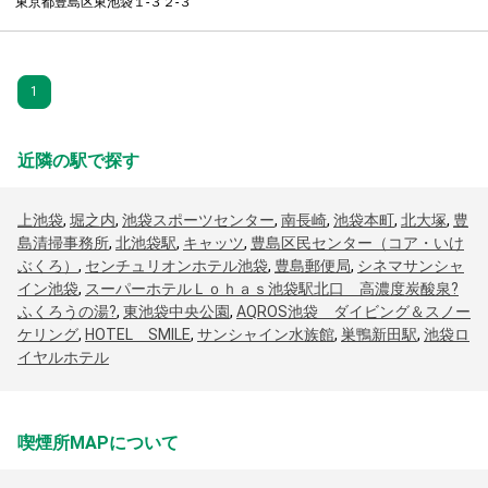
東京都豊島区東池袋１-３２-３
1
近隣の駅で探す
上池袋
,
堀之内
,
池袋スポーツセンター
,
南長崎
,
池袋本町
,
北大塚
,
豊
島清掃事務所
,
北池袋駅
,
キャッツ
,
豊島区民センター（コア・いけ
ぶくろ）
,
センチュリオンホテル池袋
,
豊島郵便局
,
シネマサンシャ
イン池袋
,
スーパーホテルＬｏｈａｓ池袋駅北口 高濃度炭酸泉?
ふくろうの湯?
,
東池袋中央公園
,
AQROS池袋 ダイビング＆スノー
ケリング
,
HOTEL SMILE
,
サンシャイン水族館
,
巣鴨新田駅
,
池袋ロ
イヤルホテル
喫煙所MAPについて