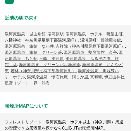
近隣の駅で探す
湯河原温泉 城山別館
,
湯河原駅
,
湯河原温泉 ホテル 眺望山荘
,
八幡神社（神奈川県足柄下郡湯河原町）
,
湯河原町 鍛冶屋会館
,
湯河原温泉 旅館 なわ井
,
吉祥院（神奈川県足柄下郡湯河原町）
,
湯河原温泉 旅館 グリーン荘
,
湯河原温泉 割烹旅館 久亭
,
湯
河原温泉 ちとせ
,
三輪 湯河原
,
湯河原温泉 ふる里の風 旅
館 栞
,
湯河原温泉 グリーンパル湯河原
,
湯河原温泉 おんやど
恵
,
若林（神奈川県足柄下郡湯河原町）
,
湯河原温泉 川堰苑い
すゞホテル
,
湯河原温泉 懐石旅庵 阿しか里
,
真鶴駅
,
伊豆山神社
,
星野リゾート 界 熱海
喫煙所MAPについて
フォレストリゾート 湯河原温泉 ホテル城山（神奈川県）周辺
の喫煙できる居酒屋を探すならCLUB JTの喫煙所MAP。