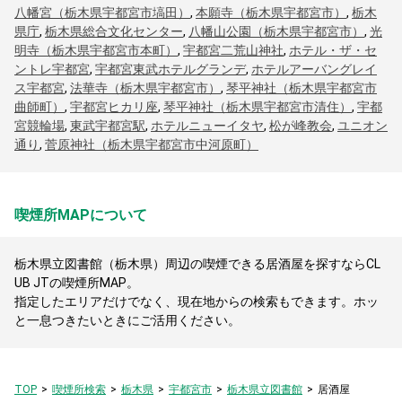
八幡宮（栃木県宇都宮市塙田）
,
本願寺（栃木県宇都宮市）
,
栃木
県庁
,
栃木県総合文化センター
,
八幡山公園（栃木県宇都宮市）
,
光
明寺（栃木県宇都宮市本町）
,
宇都宮二荒山神社
,
ホテル・ザ・セ
ントレ宇都宮
,
宇都宮東武ホテルグランデ
,
ホテルアーバングレイ
ス宇都宮
,
法華寺（栃木県宇都宮市）
,
琴平神社（栃木県宇都宮市
曲師町）
,
宇都宮ヒカリ座
,
琴平神社（栃木県宇都宮市清住）
,
宇都
宮競輪場
,
東武宇都宮駅
,
ホテルニューイタヤ
,
松が峰教会
,
ユニオン
通り
,
菅原神社（栃木県宇都宮市中河原町）
喫煙所MAPについて
栃木県立図書館（栃木県）周辺の喫煙できる居酒屋を探すならCL
UB JTの喫煙所MAP。
指定したエリアだけでなく、現在地からの検索もできます。ホッ
と一息つきたいときにご活用ください。
TOP
喫煙所検索
栃木県
宇都宮市
栃木県立図書館
居酒屋