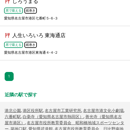
しろうまる
席で吸える
紙巻き
愛知県名古屋市港区七番町５-６-３
人生いろいろ 東海通店
席で吸える
紙巻き
愛知県名古屋市港区東海通４-４-２
1
近隣の駅で探す
港北公園
,
港区役所駅
,
名古屋市工業研究所
,
名古屋市港文化小劇場
,
六番町駅
,
白毫寺（愛知県名古屋市熱田区）
,
善光寺（愛知県名古
屋市港区）
,
名古屋市役所教育委員会 昭和橋地域スポーツセンタ
ー
,
築地口駅
,
愛知県武道館
,
名古屋市役所教育委員会 日比野南地