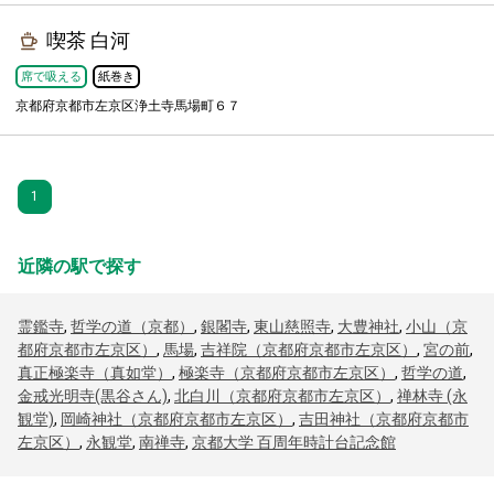
喫茶 白河
席で吸える
紙巻き
京都府京都市左京区浄土寺馬場町６７
1
近隣の駅で探す
霊鑑寺
,
哲学の道（京都）
,
銀閣寺
,
東山慈照寺
,
大豊神社
,
小山（京
都府京都市左京区）
,
馬場
,
吉祥院（京都府京都市左京区）
,
宮の前
,
真正極楽寺（真如堂）
,
極楽寺（京都府京都市左京区）
,
哲学の道
,
金戒光明寺(黒谷さん)
,
北白川（京都府京都市左京区）
,
禅林寺 (永
観堂)
,
岡崎神社（京都府京都市左京区）
,
吉田神社（京都府京都市
左京区）
,
永観堂
,
南禅寺
,
京都大学 百周年時計台記念館