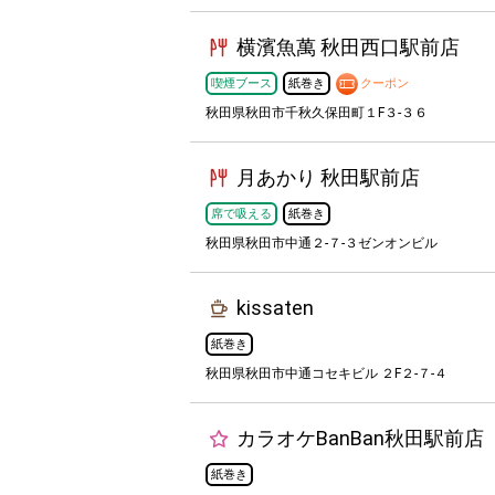
横濱魚萬 秋田西口駅前店
喫煙ブース
紙巻き
クーポン
秋田県秋田市千秋久保田町１F３-３６
月あかり 秋田駅前店
席で吸える
紙巻き
秋田県秋田市中通２-７-３ゼンオンビル
kissaten
紙巻き
秋田県秋田市中通コセキビル ２F２-７-４
カラオケBanBan秋田駅前店
紙巻き