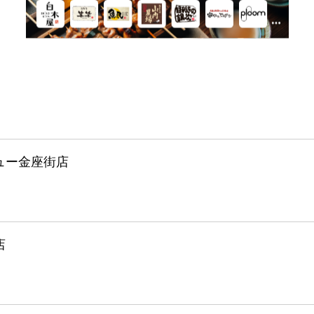
ュー金座街店
店