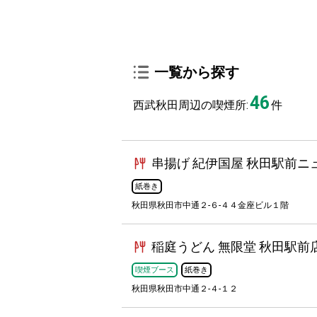
一覧から探す
46
西武秋田周辺の喫煙所:
件
串揚げ 紀伊国屋 秋田駅前ニ
紙巻き
秋田県秋田市中通２-６-４４金座ビル１階
稲庭うどん 無限堂 秋田駅前
喫煙ブース
紙巻き
秋田県秋田市中通２-４-１２