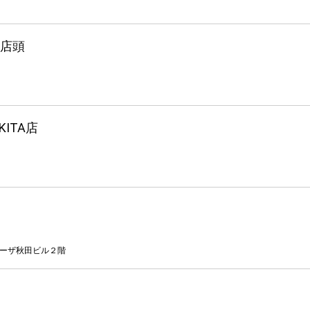
_店頭
ITA店
ローザ秋田ビル２階