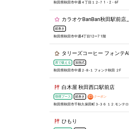
秋田県秋田市中通４丁目１２-７ 1・2・6F
カラオケBanBan秋田駅前店
紙巻き
秋田県秋田市中通4丁目12ー7 1階
タリーズコーヒー フォンテAK
席で吸える
加熱式
秋田県秋田市中通２-８-１ フォンテ秋田 ２F
白木屋 秋田西口駅前店
喫煙ブース
紙巻き
クーポン
秋田県秋田市千秋久保田町３-３６ １２.モンテ
ひもり