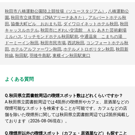
秋田市八橋運動公園陸上競技場（ソユースタジアム）
,
八橋運動公
園
,
秋田市立体育館（CNAアリーナあきた）
,
アルバートホテル秋
田
,
協働大町ビル おおまち荘
,
ダイワロイネットホテル秋田
,
秋田
キャッスルホテル
,
秋田市にぎわい交流館 ＡＵ
,
あきた芸術劇場
ミルハス
,
リッチモンドホテル秋田駅前
,
中通温泉 こまちの湯
ドーミーイン秋田
,
秋田市民市場
,
西武秋田
,
コンフォートホテル秋
田
,
ホテルアルファーワン秋田
,
ホテルメトロポリタン秋田
,
秋田新
幹線
,
秋田駅
,
羽後牛島駅
,
東横イン秋田駅東口
よくある質問
Q.
秋田県立図書館周辺の喫煙スポット数はどれくらいですか？
A.
秋田県立図書館周辺では4箇所の喫煙所やカフェ、居酒屋などの
喫煙可能なスポットを検索することが可能です。カフェなどの店
舗を除いた喫煙所に関しては秋田県立図書館周辺では2箇所掲載し
ております（2026-08-06現在）。
Q.
喫煙所以外の喫煙スポット（カフェ・居酒屋など）も探すこと